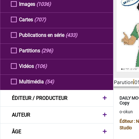
Images
(1036)
Cartes
(707)
Publications en série
(433)
Partitions
(296)
Vidéos
(106)
Multimédia
(54)
Parution
0
ÉDITEUR / PRODUCTEUR
DAILY MOO
Copy
o-okun
AUTEUR
Éditeur :
Studio
ÂGE