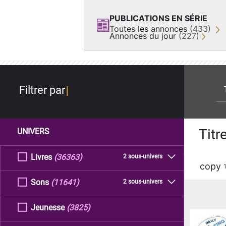
PUBLICATIONS EN SÉRIE
Toutes les annonces
(433)
Annonces du jour
(227)
re
Filtrer par
Titr
UNIVERS
Livres
(36363)
2 sous-univers
copy
Sons
(11641)
2 sous-univers
Jeunesse
(3825)