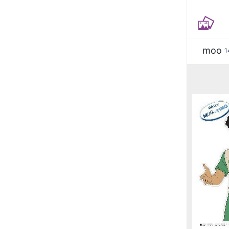
moo
1