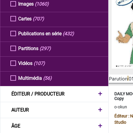
Images
(1060)
Cartes
(707)
Publications en série
(432)
Partitions
(297)
Vidéos
(107)
Multimédia
(56)
Parution
0
ÉDITEUR / PRODUCTEUR
DAILY MOO
Copy
o-okun
AUTEUR
Éditeur :
Studio
ÂGE