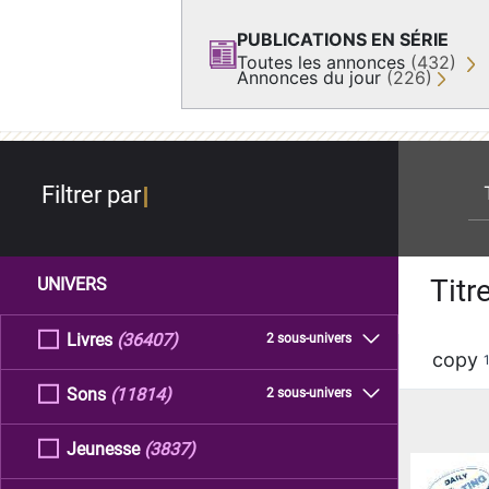
PUBLICATIONS EN SÉRIE
Toutes les annonces
(432)
Annonces du jour
(226)
re
Filtrer par
Titr
UNIVERS
Livres
(36407)
2 sous-univers
copy
Sons
(11814)
2 sous-univers
Jeunesse
(3837)