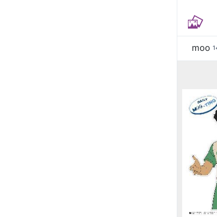
moo
1