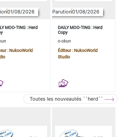
ion
01/08/2026
Parution
01/08/2026
LY MOO-TING : Herd
DAILY MOO-TING : Herd
py
Copy
kun
o-okun
teur : NukooWorld
Éditeur : NukooWorld
dio
Studio
Toutes les nouveautés ``herd``