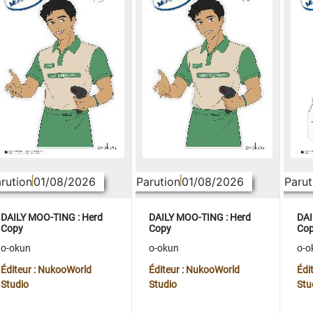
rution
01/08/2026
Parution
01/08/2026
Parut
DAILY MOO-TING : Herd
DAILY MOO-TING : Herd
DAI
Copy
Copy
Co
o-okun
o-okun
o-o
Éditeur : NukooWorld
Éditeur : NukooWorld
Édi
Studio
Studio
Stu