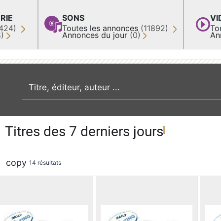
RIE
SONS
VI
424)
Toutes les annonces
(11892)
To
8)
Annonces du jour
(0)
An
recherche par mot clé
Titres des 7 derniers jours
copy
14 résultats