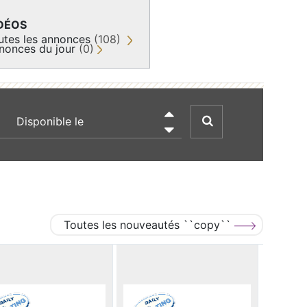
DÉOS
utes les annonces
(108)
nonces du jour
(0)
recherche par date

Toutes les nouveautés ``copy``