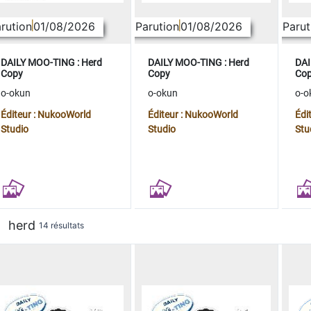
rution
01/08/2026
Parution
01/08/2026
Parut
DAILY MOO-TING : Herd
DAILY MOO-TING : Herd
DAI
Copy
Copy
Co
o-okun
o-okun
o-o
Éditeur : NukooWorld
Éditeur : NukooWorld
Édi
Studio
Studio
Stu
herd
14 résultats