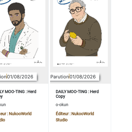
ion
01/08/2026
Parution
01/08/2026
LY MOO-TING : Herd
DAILY MOO-TING : Herd
py
Copy
kun
o-okun
teur : NukooWorld
Éditeur : NukooWorld
dio
Studio