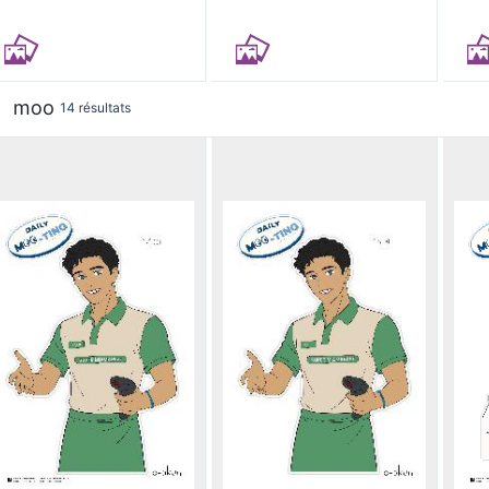
moo
14 résultats