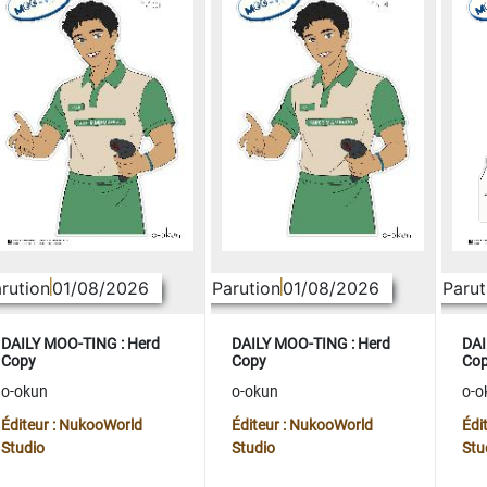
rution
01/08/2026
Parution
01/08/2026
Parut
DAILY MOO-TING : Herd
DAILY MOO-TING : Herd
DAI
Copy
Copy
Co
o-okun
o-okun
o-o
Éditeur : NukooWorld
Éditeur : NukooWorld
Édi
Studio
Studio
Stu