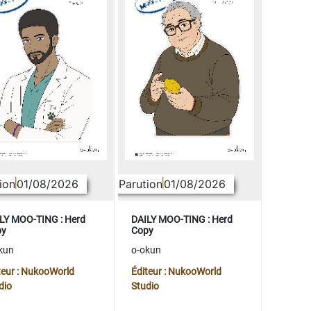
ion
01/08/2026
Parution
01/08/2026
LY MOO-TING : Herd
DAILY MOO-TING : Herd
py
Copy
kun
o-okun
teur : NukooWorld
Éditeur : NukooWorld
dio
Studio