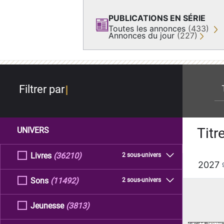
PUBLICATIONS EN SÉRIE
Toutes les annonces
(433)
Annonces du jour
(227)
re
Filtrer par
Titr
UNIVERS
Livres
(36210)
2 sous-univers
2027
Sons
(11492)
2 sous-univers
Jeunesse
(3813)