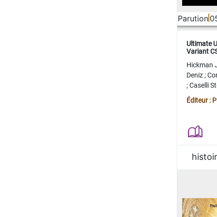
Parution
0
Ultimate 
Variant 
FERME
Hickman 
Deniz
;
Co
;
Caselli 
Juan
;
Mo
Éditeur : 
histoi