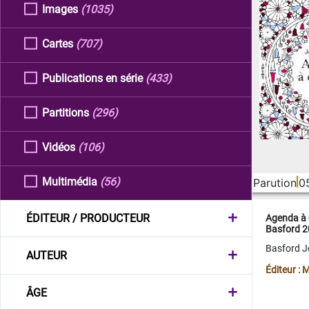
Images
(1035)
Cartes
(707)
Publications en série
(433)
Partitions
(296)
Vidéos
(106)
Multimédia
(56)
Parution
0
ÉDITEUR / PRODUCTEUR
Agenda à 
Basford 
Basford 
AUTEUR
Éditeur :
ÂGE