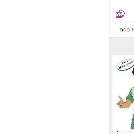
moo
1