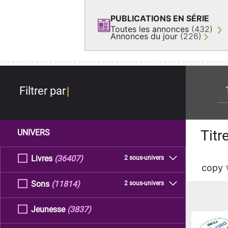
PUBLICATIONS EN SÉRIE
Toutes les annonces
(432)
Annonces du jour
(226)
re
Filtrer par
Titr
UNIVERS
Livres
(36407)
2 sous-univers
copy
Sons
(11814)
2 sous-univers
Jeunesse
(3837)