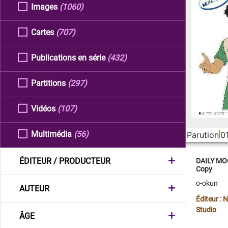
Images
(1060)
Cartes
(707)
Publications en série
(432)
Partitions
(297)
Vidéos
(107)
Multimédia
(56)
Parution
0
ÉDITEUR / PRODUCTEUR
DAILY MOO
Copy
o-okun
AUTEUR
Éditeur :
Studio
ÂGE