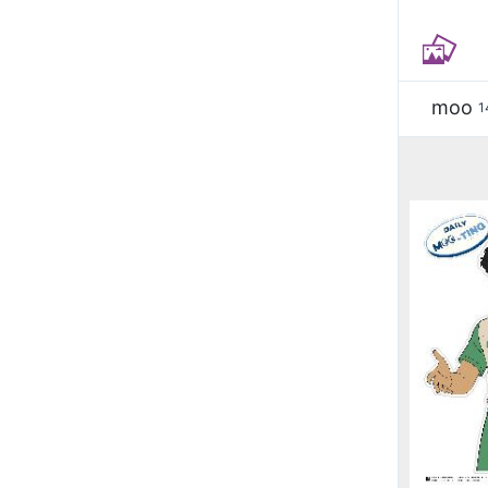
moo
1