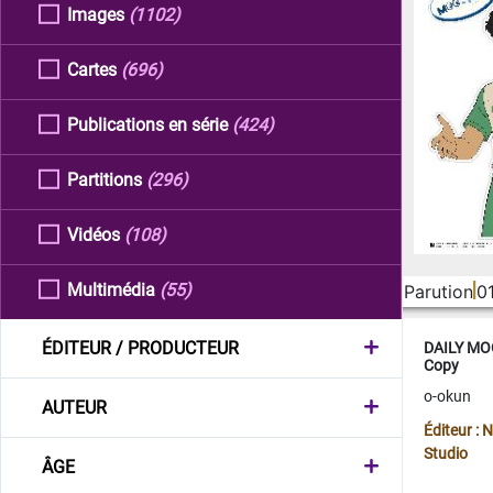
Images
(1102)
Cartes
(696)
Publications en série
(424)
Partitions
(296)
Vidéos
(108)
Multimédia
(55)
Parution
0
ÉDITEUR / PRODUCTEUR
DAILY MOO
Copy
o-okun
AUTEUR
Éditeur :
Studio
ÂGE