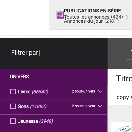
PUBLICATIONS EN SÉRIE
Toutes les annonces
(424)
Annonces du jour
(218)
re
Filtrer par
Titr
UNIVERS
Livres
(36842)
2 sous-univers
copy
Sons
(11892)
2 sous-univers
Jeunesse
(3948)