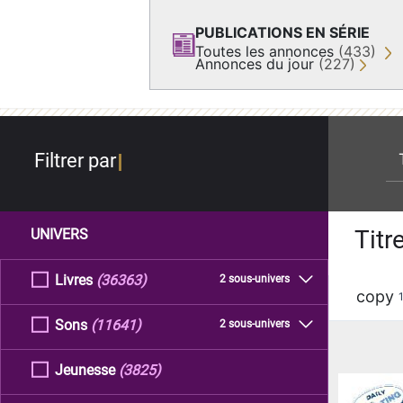
PUBLICATIONS EN SÉRIE
Toutes les annonces
(433)
Annonces du jour
(227)
re
Filtrer par
Titr
UNIVERS
Livres
(36363)
2 sous-univers
copy
Sons
(11641)
2 sous-univers
Jeunesse
(3825)