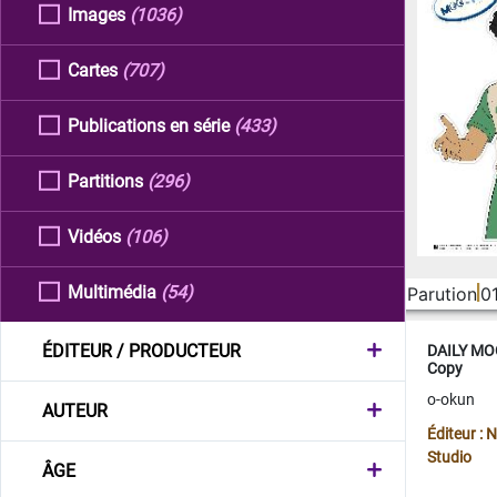
Images
(1036)
Cartes
(707)
Publications en série
(433)
Partitions
(296)
Vidéos
(106)
Multimédia
(54)
Parution
0
ÉDITEUR / PRODUCTEUR
DAILY MOO
Copy
o-okun
AUTEUR
Éditeur :
Studio
ÂGE