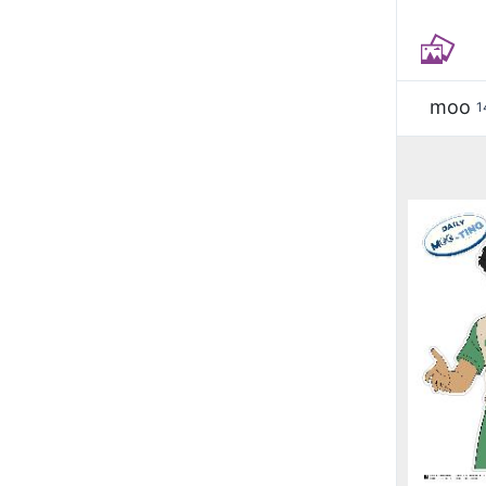
moo
1