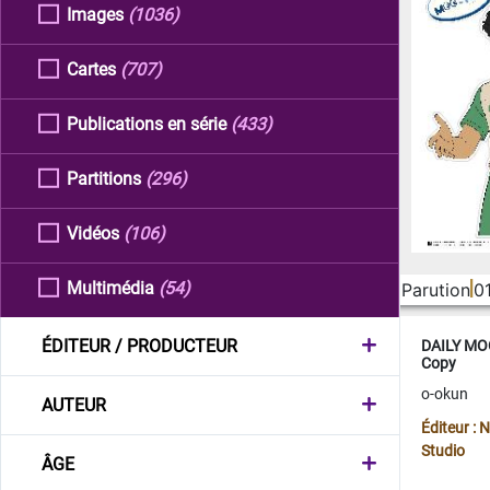
Images
(1036)
Cartes
(707)
Publications en série
(433)
Partitions
(296)
Vidéos
(106)
Multimédia
(54)
Parution
0
ÉDITEUR / PRODUCTEUR
DAILY MOO
Copy
o-okun
AUTEUR
Éditeur :
Studio
ÂGE