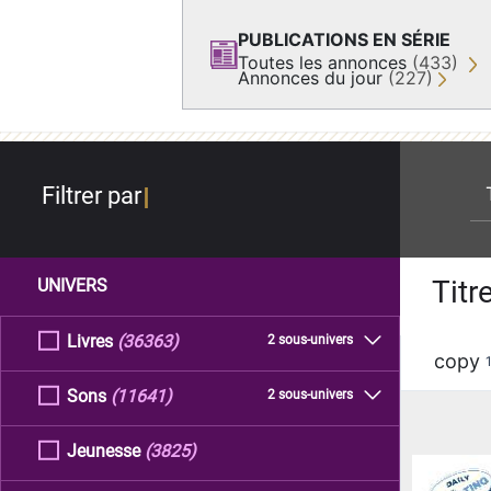
PUBLICATIONS EN SÉRIE
Toutes les annonces
(433)
Annonces du jour
(227)
re
Filtrer par
Titr
UNIVERS
Livres
(36363)
2 sous-univers
copy
Sons
(11641)
2 sous-univers
Jeunesse
(3825)