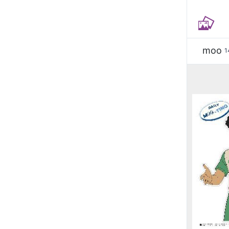
moo
1