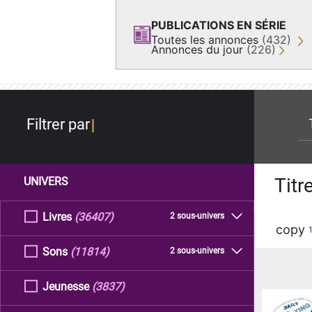
PUBLICATIONS EN SÉRIE
Toutes les annonces
(432)
Annonces du jour
(226)
re
Filtrer par
Titr
UNIVERS
Livres
(36407)
2 sous-univers
copy
Sons
(11814)
2 sous-univers
Jeunesse
(3837)