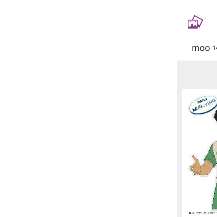
moo
1