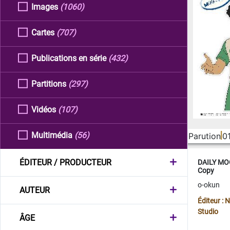
Images
(1060)
Cartes
(707)
Publications en série
(432)
Partitions
(297)
Vidéos
(107)
Multimédia
(56)
Parution
0
ÉDITEUR / PRODUCTEUR
DAILY MOO
Copy
o-okun
AUTEUR
Éditeur :
Studio
ÂGE