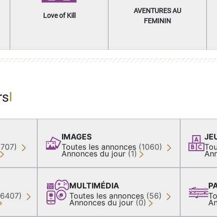
AVENTURES AU
Love of Kill
FEMININ
rs
IMAGES
JE
(707)
Toutes les annonces
(1060)
Tou
Annonces du jour
(1)
Ann
MULTIMÉDIA
P
36407)
Toutes les annonces
(56)
To
Annonces du jour
(0)
An