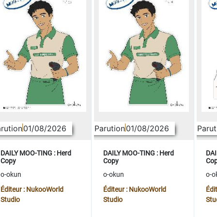
rution
01/08/2026
Parution
01/08/2026
Parut
DAILY MOO-TING : Herd
DAILY MOO-TING : Herd
DAI
Copy
Copy
Co
o-okun
o-okun
o-o
Éditeur : NukooWorld
Éditeur : NukooWorld
Édi
Studio
Studio
Stu