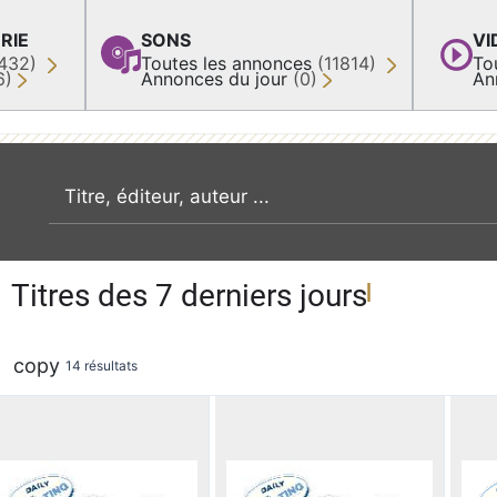
RIE
SONS
VI
432)
Toutes les annonces
(11814)
To
6)
Annonces du jour
(0)
An
recherche par mot clé
Titres des 7 derniers jours
copy
14 résultats