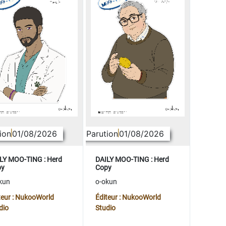
ion
01/08/2026
Parution
01/08/2026
LY MOO-TING : Herd
DAILY MOO-TING : Herd
py
Copy
kun
o-okun
teur : NukooWorld
Éditeur : NukooWorld
dio
Studio