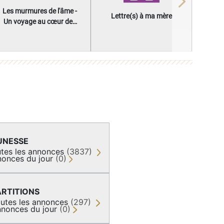
Next
Les murmures de l'âme -
Lettre(s) à ma mère
Un voyage au cœur des
questions qui façonnent
une vie
UNESSE
tes les annonces
(3837)
onces du jour
(0)
ARTITIONS
utes les annonces
(297)
nonces du jour
(0)