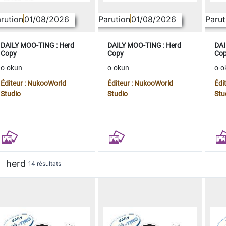
rution
01/08/2026
Parution
01/08/2026
Parut
DAILY MOO-TING : Herd
DAILY MOO-TING : Herd
DAI
Copy
Copy
Co
o-okun
o-okun
o-o
Éditeur : NukooWorld
Éditeur : NukooWorld
Édi
Studio
Studio
Stu
herd
14 résultats