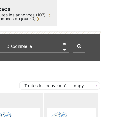
DÉOS
utes les annonces
(107)
nonces du jour
(0)
recherche par date

Toutes les nouveautés ``copy``