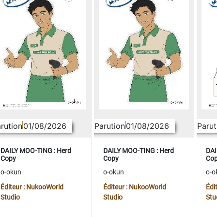
rution
01/08/2026
Parution
01/08/2026
Parut
DAILY MOO-TING : Herd
DAILY MOO-TING : Herd
DAI
Copy
Copy
Co
o-okun
o-okun
o-o
Éditeur : NukooWorld
Éditeur : NukooWorld
Édi
Studio
Studio
Stu