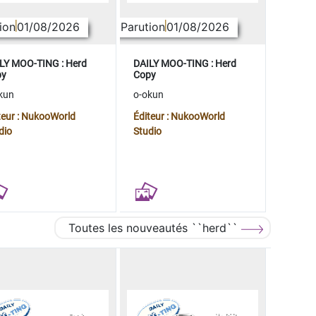
ion
01/08/2026
Parution
01/08/2026
LY MOO-TING : Herd
DAILY MOO-TING : Herd
py
Copy
kun
o-okun
teur : NukooWorld
Éditeur : NukooWorld
dio
Studio
Toutes les nouveautés ``herd``