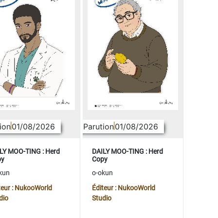
ion
01/08/2026
Parution
01/08/2026
LY MOO-TING : Herd
DAILY MOO-TING : Herd
py
Copy
kun
o-okun
teur : NukooWorld
Éditeur : NukooWorld
dio
Studio