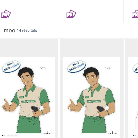
moo
14 résultats