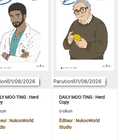
ion
01/08/2026
Parution
01/08/2026
LY MOO-TING : Herd
DAILY MOO-TING : Herd
py
Copy
kun
o-okun
teur : NukooWorld
Éditeur : NukooWorld
dio
Studio