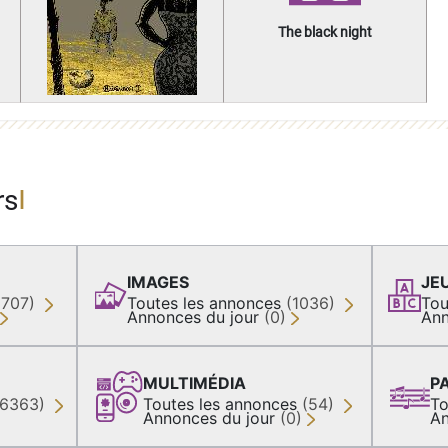
The black night
rs
IMAGES
JE
(707)
Toutes les annonces
(1036)
Tou
Annonces du jour
(0)
Ann
MULTIMÉDIA
P
36363)
Toutes les annonces
(54)
To
Annonces du jour
(0)
An