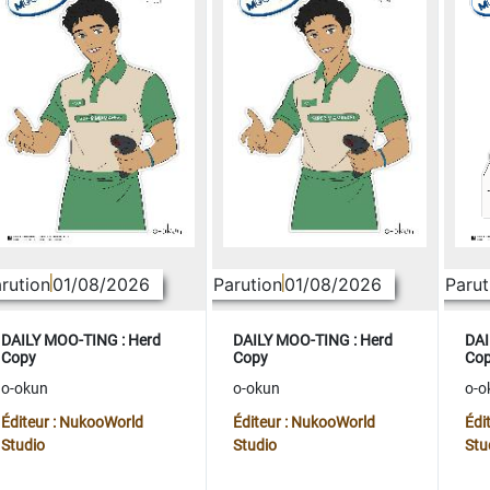
rution
01/08/2026
Parution
01/08/2026
Parut
DAILY MOO-TING : Herd
DAILY MOO-TING : Herd
DAI
Copy
Copy
Co
o-okun
o-okun
o-o
Éditeur : NukooWorld
Éditeur : NukooWorld
Édi
Studio
Studio
Stu