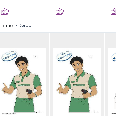
moo
14 résultats