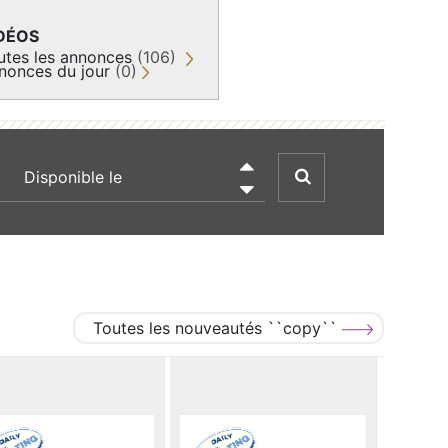
DÉOS
utes les annonces
(106)
nonces du jour
(0)
recherche par date

Toutes les nouveautés ``copy``