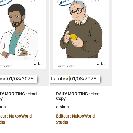
ion
01/08/2026
Parution
01/08/2026
LY MOO-TING : Herd
DAILY MOO-TING : Herd
py
Copy
kun
o-okun
teur : NukooWorld
Éditeur : NukooWorld
dio
Studio