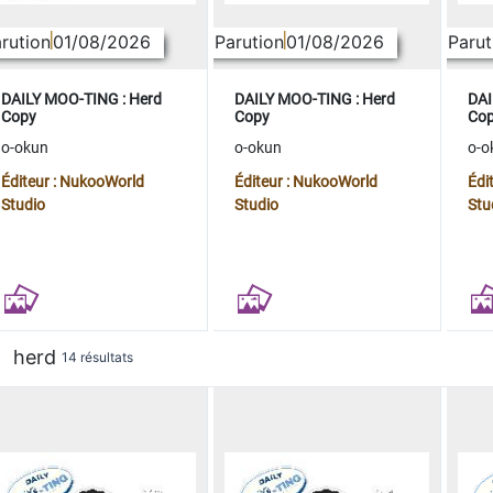
rution
01/08/2026
Parution
01/08/2026
Parut
DAILY MOO-TING : Herd
DAILY MOO-TING : Herd
DAI
Copy
Copy
Co
o-okun
o-okun
o-o
Éditeur : NukooWorld
Éditeur : NukooWorld
Édi
Studio
Studio
Stu
herd
14 résultats