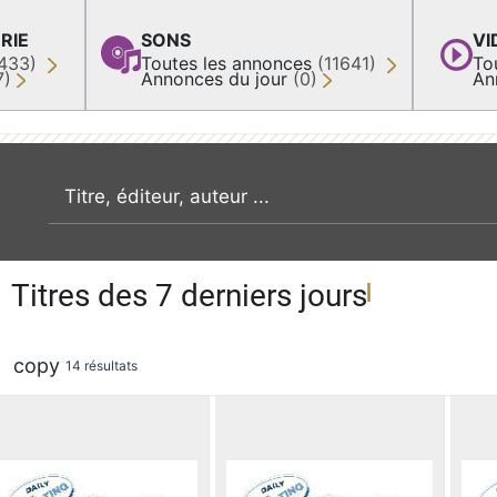
RIE
SONS
VI
433)
Toutes les annonces
(11641)
To
7)
Annonces du jour
(0)
An
recherche par mot clé
Titres des 7 derniers jours
copy
14 résultats