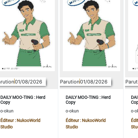
rution
01/08/2026
Parution
01/08/2026
Parut
DAILY MOO-TING : Herd
DAILY MOO-TING : Herd
DAI
Copy
Copy
Co
o-okun
o-okun
o-o
Éditeur : NukooWorld
Éditeur : NukooWorld
Édi
Studio
Studio
Stu