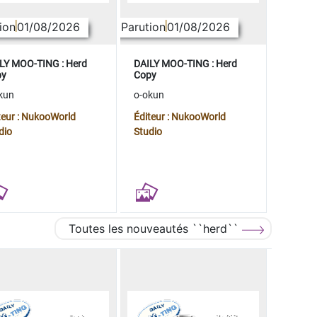
ion
01/08/2026
Parution
01/08/2026
LY MOO-TING : Herd
DAILY MOO-TING : Herd
py
Copy
kun
o-okun
teur : NukooWorld
Éditeur : NukooWorld
dio
Studio
Toutes les nouveautés ``herd``