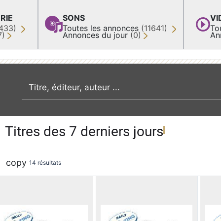
RIE
SONS
VI
433)
Toutes les annonces
(11641)
To
7)
Annonces du jour
(0)
An
recherche par mot clé
Titres des 7 derniers jours
copy
14 résultats