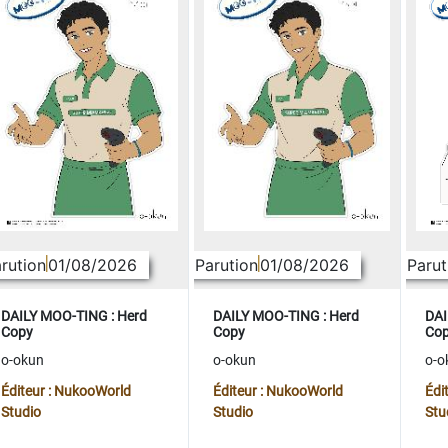
rution
01/08/2026
Parution
01/08/2026
Parut
DAILY MOO-TING : Herd
DAILY MOO-TING : Herd
DAI
Copy
Copy
Co
o-okun
o-okun
o-o
Éditeur : NukooWorld
Éditeur : NukooWorld
Édi
Studio
Studio
Stu