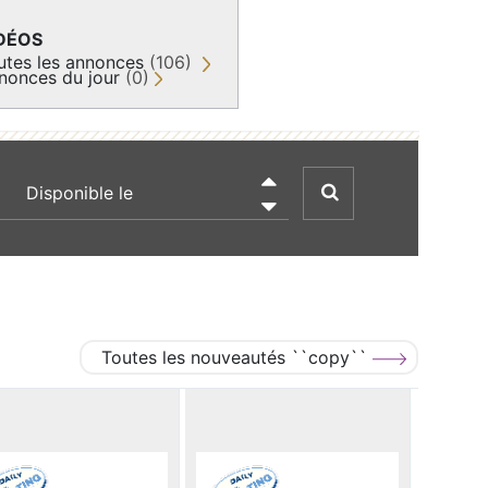
DÉOS
utes les annonces
(106)
nonces du jour
(0)
recherche par date

Toutes les nouveautés ``copy``