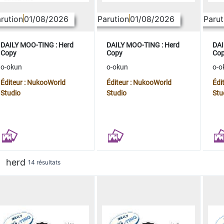
rution
01/08/2026
Parution
01/08/2026
Parut
DAILY MOO-TING : Herd
DAILY MOO-TING : Herd
DAI
Copy
Copy
Co
o-okun
o-okun
o-o
Éditeur : NukooWorld
Éditeur : NukooWorld
Édi
Studio
Studio
Stu
herd
14 résultats