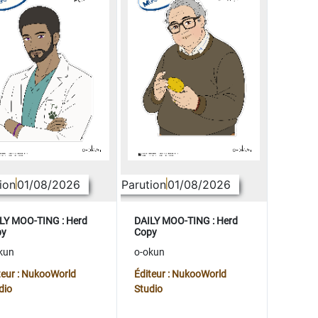
ion
01/08/2026
Parution
01/08/2026
LY MOO-TING : Herd
DAILY MOO-TING : Herd
py
Copy
kun
o-okun
teur : NukooWorld
Éditeur : NukooWorld
dio
Studio