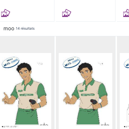
moo
14 résultats