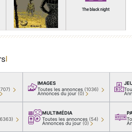
The black night
rs
IMAGES
JE
(707)
Toutes les annonces
(1036)
Tou
Annonces du jour
(0)
Ann
MULTIMÉDIA
P
36363)
Toutes les annonces
(54)
To
Annonces du jour
(0)
An