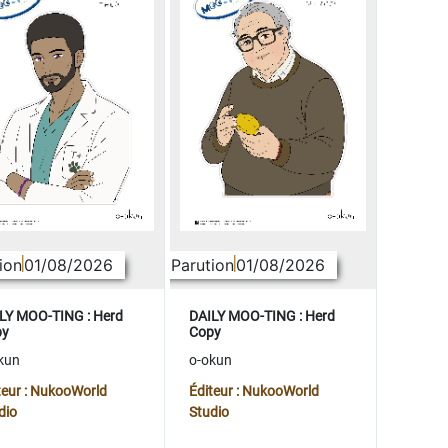
ion
01/08/2026
Parution
01/08/2026
LY MOO-TING : Herd
DAILY MOO-TING : Herd
py
Copy
kun
o-okun
teur : NukooWorld
Éditeur : NukooWorld
dio
Studio