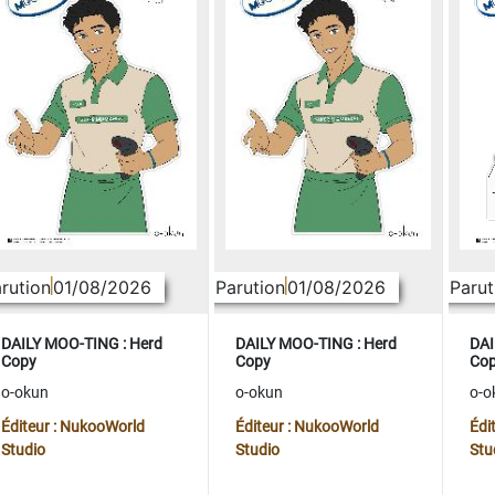
rution
01/08/2026
Parution
01/08/2026
Parut
DAILY MOO-TING : Herd
DAILY MOO-TING : Herd
DAI
Copy
Copy
Co
o-okun
o-okun
o-o
Éditeur : NukooWorld
Éditeur : NukooWorld
Édi
Studio
Studio
Stu