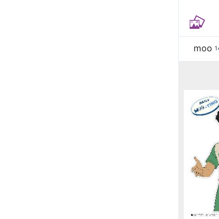
moo
1