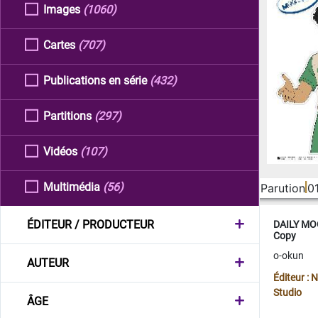
Images
(1060)
Cartes
(707)
Publications en série
(432)
Partitions
(297)
Vidéos
(107)
Multimédia
(56)
Parution
0
ÉDITEUR / PRODUCTEUR
DAILY MOO
Copy
o-okun
AUTEUR
Éditeur :
Studio
ÂGE