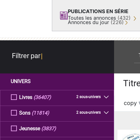
PUBLICATIONS EN SÉRIE
Toutes les annonces
(432)
Annonces du jour
(226)
re
Filtrer par
Titr
UNIVERS
Livres
(36407)
2 sous-univers
copy
Sons
(11814)
2 sous-univers
Jeunesse
(3837)