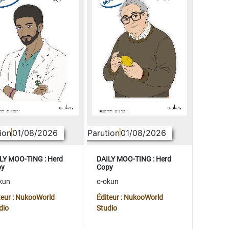
ion
01/08/2026
Parution
01/08/2026
LY MOO-TING : Herd
DAILY MOO-TING : Herd
py
Copy
kun
o-okun
teur : NukooWorld
Éditeur : NukooWorld
dio
Studio