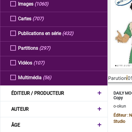
Images
(1060)
Cartes
(707)
Publications en série
(432)
Partitions
(297)
Vidéos
(107)
Multimédia
(56)
Parution
0
ÉDITEUR / PRODUCTEUR
DAILY MOO
Copy
o-okun
AUTEUR
Éditeur :
Studio
ÂGE