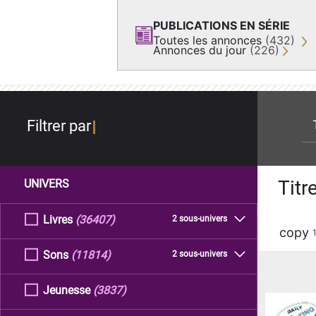
PUBLICATIONS EN SÉRIE
Toutes les annonces
(432)
Annonces du jour
(226)
re
Filtrer par
Titr
UNIVERS
Livres
(36407)
2 sous-univers
copy
Sons
(11814)
2 sous-univers
Jeunesse
(3837)