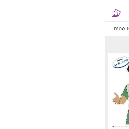
moo
1