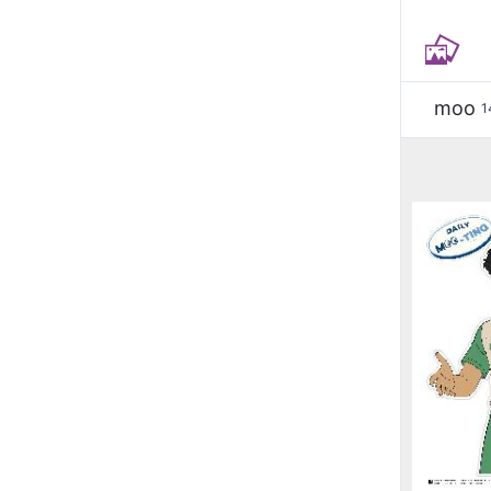
moo
1