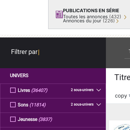
PUBLICATIONS EN SÉRIE
Toutes les annonces
(432)
Annonces du jour
(226)
re
Filtrer par
Titr
UNIVERS
Livres
(36407)
2 sous-univers
copy
Sons
(11814)
2 sous-univers
Jeunesse
(3837)