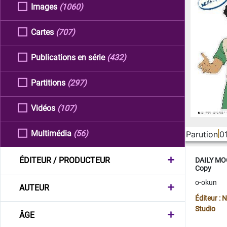
Images
(1060)
Cartes
(707)
Publications en série
(432)
Partitions
(297)
Vidéos
(107)
Multimédia
(56)
Parution
0
ÉDITEUR / PRODUCTEUR
DAILY MOO
Copy
o-okun
AUTEUR
Éditeur :
Studio
ÂGE