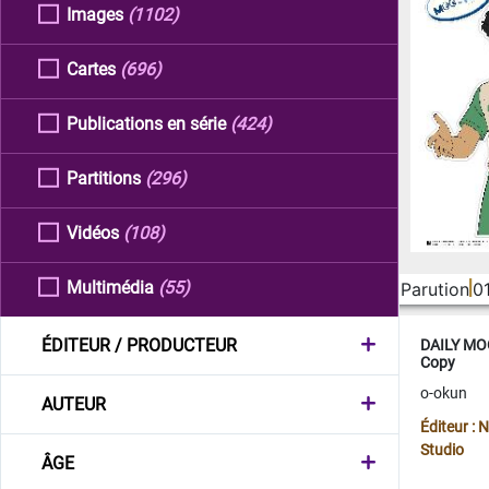
Images
(1102)
Cartes
(696)
Publications en série
(424)
Partitions
(296)
Vidéos
(108)
Multimédia
(55)
Parution
0
ÉDITEUR / PRODUCTEUR
DAILY MOO
Copy
o-okun
AUTEUR
Éditeur :
Studio
ÂGE