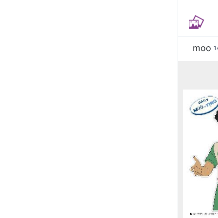
moo
1