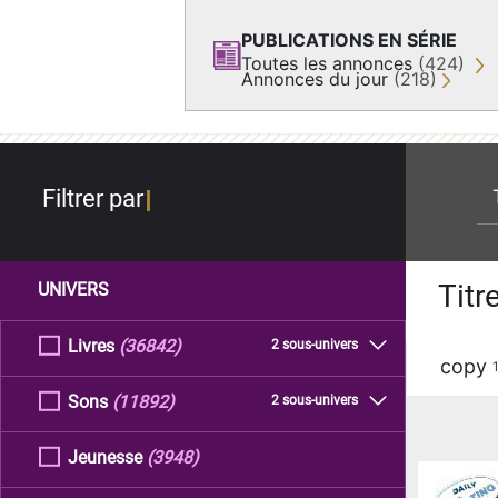
PUBLICATIONS EN SÉRIE
Toutes les annonces
(424)
Annonces du jour
(218)
re
Filtrer par
Titr
UNIVERS
Livres
(36842)
2 sous-univers
copy
Sons
(11892)
2 sous-univers
Jeunesse
(3948)