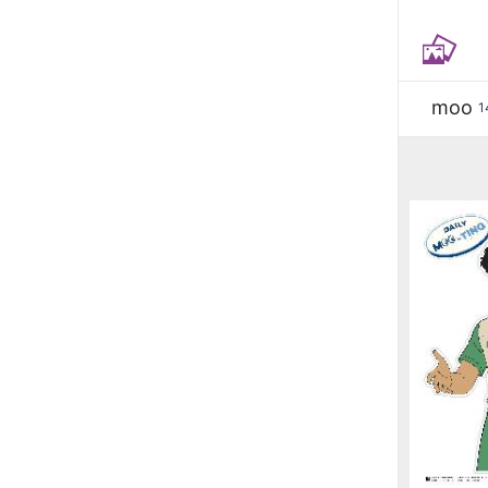
moo
1