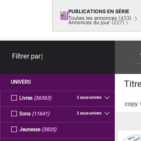
PUBLICATIONS EN SÉRIE
Toutes les annonces
(433)
Annonces du jour
(227)
re
Filtrer par
Titr
UNIVERS
Livres
(36363)
2 sous-univers
copy
Sons
(11641)
2 sous-univers
Jeunesse
(3825)