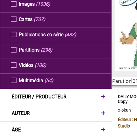
Images
(1036)
Cartes
(707)
Publications en série
(433)
Partitions
(296)
Vidéos
(106)
Multimédia
(54)
Parution
0
ÉDITEUR / PRODUCTEUR
DAILY MOO
Copy
o-okun
AUTEUR
Éditeur :
Studio
ÂGE