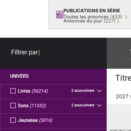
PUBLICATIONS EN SÉRIE
Toutes les annonces
(433)
Annonces du jour
(227)
re
Filtrer par
Titr
UNIVERS
Livres
(36214)
2 sous-univers
2027
Sons
(11352)
2 sous-univers
Jeunesse
(3816)