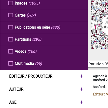
Images
(1035)
Cartes
(707)
Publications en série
(433)
Partitions
(295)
Vidéos
(106)
Multimédia
(56)
Parution
0
ÉDITEUR / PRODUCTEUR
Agenda à 
Basford 
Basford 
AUTEUR
Éditeur :
ÂGE