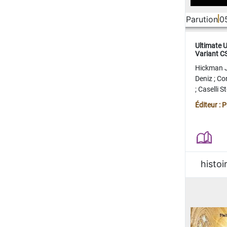
Parution
0
Ultimate 
Variant 
FERME
Hickman 
Deniz
;
Co
;
Caselli 
Juan
;
Mo
Éditeur : 
histoi