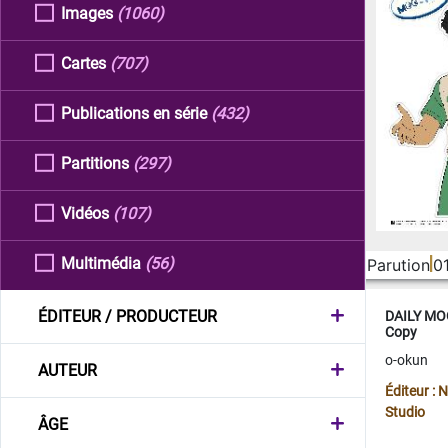
Images
(1060)
Cartes
(707)
Publications en série
(432)
Partitions
(297)
Vidéos
(107)
Multimédia
(56)
Parution
0
ÉDITEUR / PRODUCTEUR
DAILY MOO
Copy
o-okun
AUTEUR
Éditeur :
Studio
ÂGE