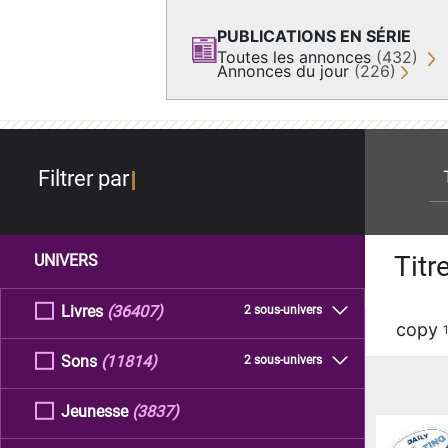
PUBLICATIONS EN SÉRIE
Toutes les annonces
(432)
Annonces du jour
(226)
re
Filtrer par
Titr
UNIVERS
Livres
(36407)
2 sous-univers
copy
Sons
(11814)
2 sous-univers
Jeunesse
(3837)