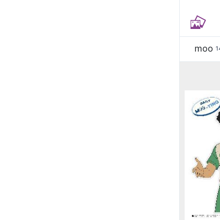
moo
1