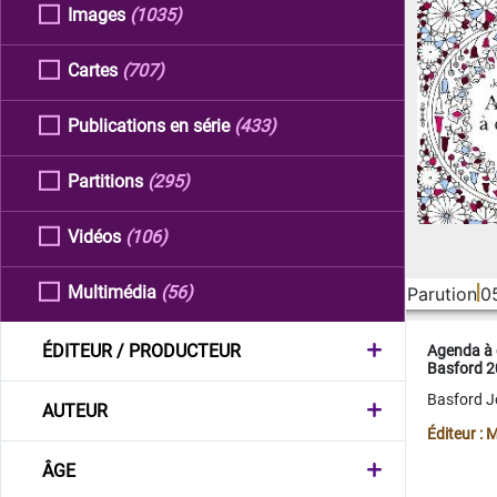
Images
(1035)
Cartes
(707)
Publications en série
(433)
Partitions
(295)
Vidéos
(106)
Multimédia
(56)
Parution
0
ÉDITEUR / PRODUCTEUR
Agenda à 
Basford 
Basford 
AUTEUR
Éditeur :
ÂGE