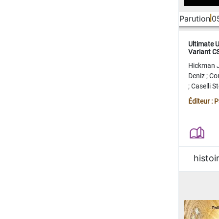
Parution
0
Ultimate 
Variant 
FERME
Hickman 
Deniz
;
Co
;
Caselli 
Juan
;
Mo
Éditeur : 
histoi