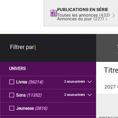
PUBLICATIONS EN SÉRIE
Toutes les annonces
(433)
Annonces du jour
(227)
re
Filtrer par
Titr
UNIVERS
Livres
(36214)
2 sous-univers
2027
Sons
(11352)
2 sous-univers
Jeunesse
(3816)