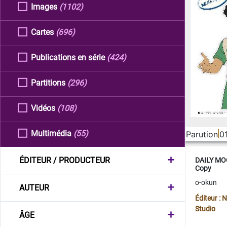
Images
(1102)
Cartes
(696)
Publications en série
(424)
Partitions
(296)
Vidéos
(108)
Multimédia
(55)
Parution
0
ÉDITEUR / PRODUCTEUR
DAILY MOO
Copy
o-okun
AUTEUR
Éditeur :
Studio
ÂGE