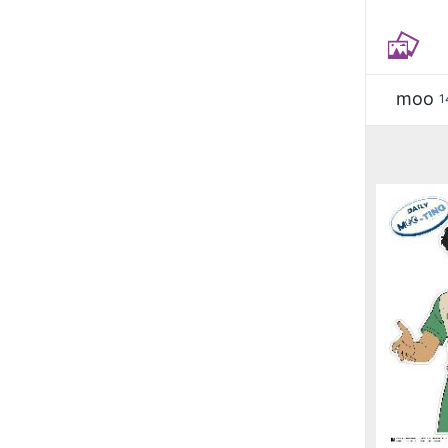
moo
1