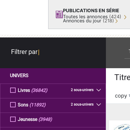
PUBLICATIONS EN SÉRIE
Toutes les annonces
(424)
Annonces du jour
(218)
re
Filtrer par
Titr
UNIVERS
Livres
(36842)
2 sous-univers
copy
Sons
(11892)
2 sous-univers
Jeunesse
(3948)