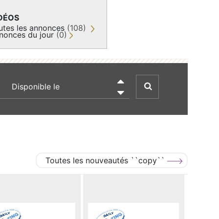
DÉOS
utes les annonces
(108)
nonces du jour
(0)
recherche par date

Toutes les nouveautés ``copy``