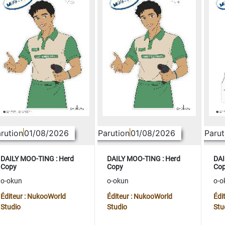
rution
01/08/2026
Parution
01/08/2026
Parut
DAILY MOO-TING : Herd
DAILY MOO-TING : Herd
DAI
Copy
Copy
Co
o-okun
o-okun
o-o
Éditeur : NukooWorld
Éditeur : NukooWorld
Édi
Studio
Studio
Stu