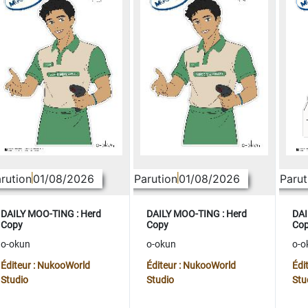
rution
01/08/2026
Parution
01/08/2026
Parut
DAILY MOO-TING : Herd
DAILY MOO-TING : Herd
DAI
Copy
Copy
Co
o-okun
o-okun
o-o
Éditeur : NukooWorld
Éditeur : NukooWorld
Édi
Studio
Studio
Stu