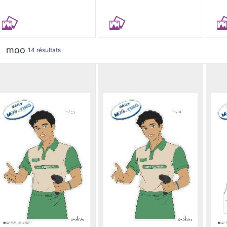
moo
14 résultats