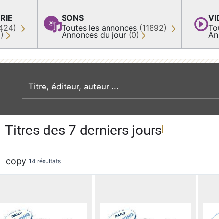
RIE
SONS
VI
424)
Toutes les annonces
(11892)
To
8)
Annonces du jour
(0)
An
recherche par mot clé
Titres des 7 derniers jours
copy
14 résultats