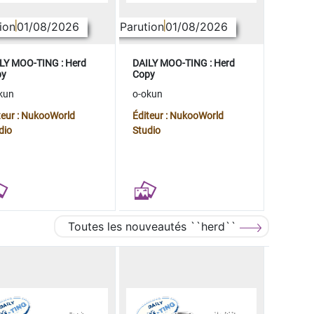
ion
01/08/2026
Parution
01/08/2026
LY MOO-TING : Herd
DAILY MOO-TING : Herd
py
Copy
kun
o-okun
teur : NukooWorld
Éditeur : NukooWorld
dio
Studio
Toutes les nouveautés ``herd``