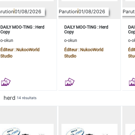
rution
01/08/2026
Parution
01/08/2026
Parut
DAILY MOO-TING : Herd
DAILY MOO-TING : Herd
DAI
Copy
Copy
Co
o-okun
o-okun
o-o
Éditeur : NukooWorld
Éditeur : NukooWorld
Édi
Studio
Studio
Stu
herd
14 résultats