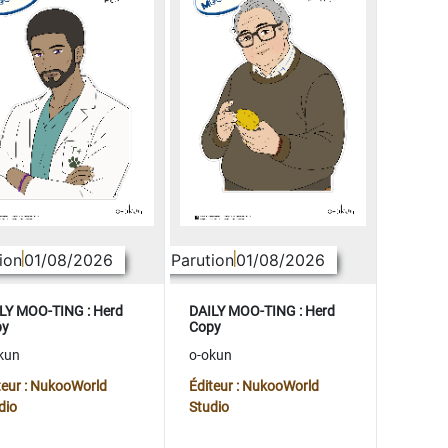
ion
01/08/2026
Parution
01/08/2026
LY MOO-TING : Herd
DAILY MOO-TING : Herd
py
Copy
kun
o-okun
teur : NukooWorld
Éditeur : NukooWorld
dio
Studio