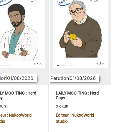
ion
01/08/2026
Parution
01/08/2026
LY MOO-TING : Herd
DAILY MOO-TING : Herd
py
Copy
kun
o-okun
teur : NukooWorld
Éditeur : NukooWorld
dio
Studio