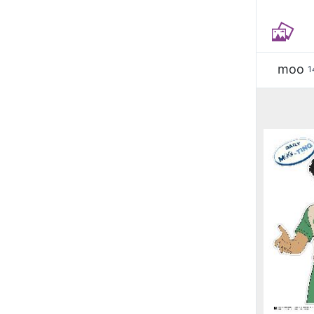
moo
1