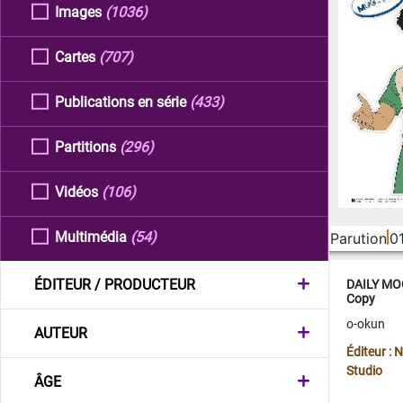
Images
(1036)
Cartes
(707)
Publications en série
(433)
Partitions
(296)
Vidéos
(106)
Multimédia
(54)
Parution
0
ÉDITEUR / PRODUCTEUR
DAILY MOO
Copy
o-okun
AUTEUR
Éditeur :
Studio
ÂGE