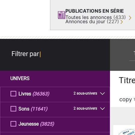
PUBLICATIONS EN SÉRIE
Toutes les annonces
(433)
Annonces du jour
(227)
re
Filtrer par
Titr
UNIVERS
Livres
(36363)
2 sous-univers
copy
Sons
(11641)
2 sous-univers
Jeunesse
(3825)