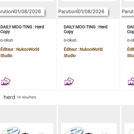
rution
01/08/2026
Parution
01/08/2026
Parut
DAILY MOO-TING : Herd
DAILY MOO-TING : Herd
DAI
Copy
Copy
Co
o-okun
o-okun
o-o
Éditeur : NukooWorld
Éditeur : NukooWorld
Édi
Studio
Studio
Stu
herd
14 résultats