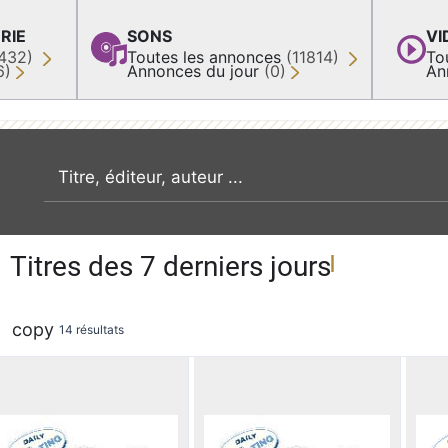
RIE
SONS
VI
432)
Toutes les annonces
(11814)
To
6)
Annonces du jour
(0)
An
recherche par mot clé
Titres des 7 derniers jours
copy
14 résultats