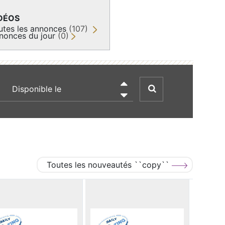
DÉOS
utes les annonces
(107)
nonces du jour
(0)
recherche par date

Toutes les nouveautés ``copy``