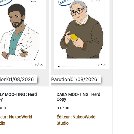
ion
01/08/2026
Parution
01/08/2026
LY MOO-TING : Herd
DAILY MOO-TING : Herd
py
Copy
kun
o-okun
teur : NukooWorld
Éditeur : NukooWorld
dio
Studio