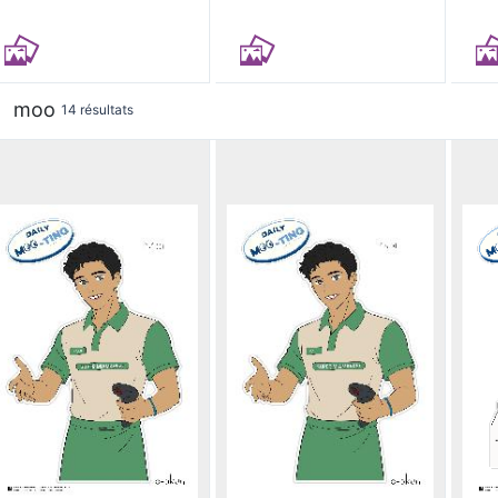
moo
14 résultats