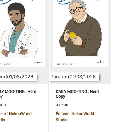
ion
01/08/2026
Parution
01/08/2026
LY MOO-TING : Herd
DAILY MOO-TING : Herd
py
Copy
kun
o-okun
teur : NukooWorld
Éditeur : NukooWorld
dio
Studio