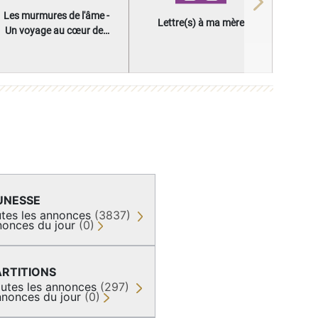
Next
Les murmures de l'âme -
Lettre(s) à ma mère
Un voyage au cœur des
questions qui façonnent
une vie
UNESSE
tes les annonces
(3837)
onces du jour
(0)
ARTITIONS
utes les annonces
(297)
nonces du jour
(0)