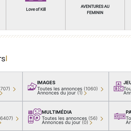
AVENTURES AU
Love of Kill
FEMININ
rs
IMAGES
JE
(707)
Toutes les annonces
(1060)
Tou
Annonces du jour
(1)
Ann
MULTIMÉDIA
P
36407)
Toutes les annonces
(56)
To
Annonces du jour
(0)
An