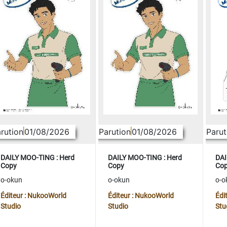
rution
01/08/2026
Parution
01/08/2026
Parut
DAILY MOO-TING : Herd
DAILY MOO-TING : Herd
DAI
Copy
Copy
Co
o-okun
o-okun
o-o
Éditeur : NukooWorld
Éditeur : NukooWorld
Édi
Studio
Studio
Stu