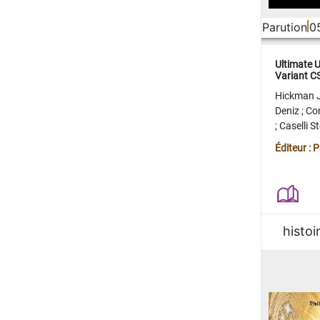
Parution
0
Ultimate 
Variant 
FERME
Hickman 
Deniz
;
Co
;
Caselli 
Juan
;
Mo
Éditeur : 
histoi