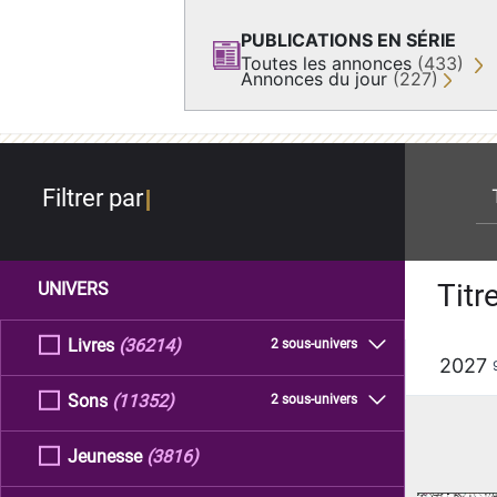
PUBLICATIONS EN SÉRIE
Toutes les annonces
(433)
Annonces du jour
(227)
re
Filtrer par
Titr
UNIVERS
Livres
(36214)
2 sous-univers
2027
Sons
(11352)
2 sous-univers
Jeunesse
(3816)