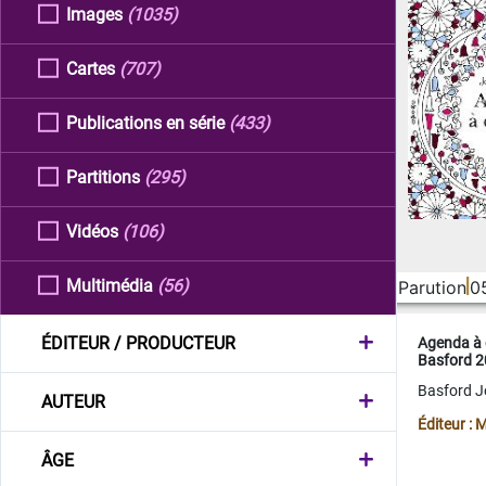
Images
(1035)
Cartes
(707)
Publications en série
(433)
Partitions
(295)
Vidéos
(106)
Multimédia
(56)
Parution
0
ÉDITEUR / PRODUCTEUR
Agenda à 
Basford 
Basford 
AUTEUR
Éditeur :
ÂGE