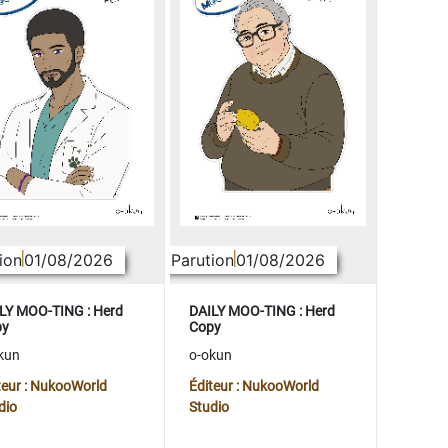
ion
01/08/2026
Parution
01/08/2026
LY MOO-TING : Herd
DAILY MOO-TING : Herd
py
Copy
kun
o-okun
teur : NukooWorld
Éditeur : NukooWorld
dio
Studio