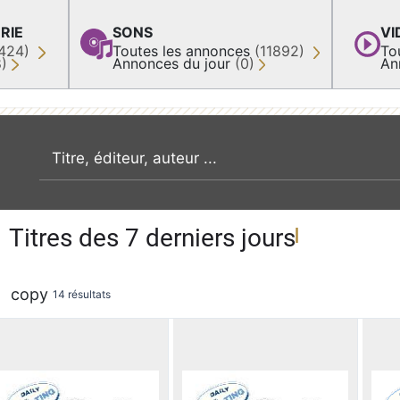
RIE
SONS
VI
424)
Toutes les annonces
(11892)
To
8)
Annonces du jour
(0)
An
recherche par mot clé
Titres des 7 derniers jours
copy
14 résultats