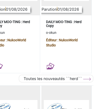
ion
01/08/2026
Parution
01/08/2026
LY MOO-TING : Herd
DAILY MOO-TING : Herd
py
Copy
kun
o-okun
teur : NukooWorld
Éditeur : NukooWorld
dio
Studio
Toutes les nouveautés ``herd``