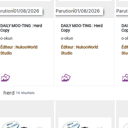
rution
01/08/2026
Parution
01/08/2026
Parut
DAILY MOO-TING : Herd
DAILY MOO-TING : Herd
DAI
Copy
Copy
Co
o-okun
o-okun
o-o
Éditeur : NukooWorld
Éditeur : NukooWorld
Édi
Studio
Studio
Stu
herd
14 résultats