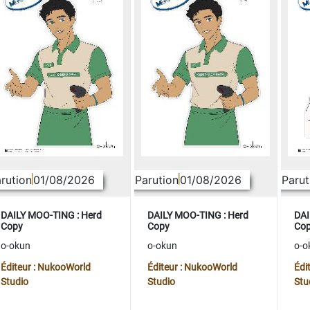
rution
01/08/2026
Parution
01/08/2026
Parut
DAILY MOO-TING : Herd
DAILY MOO-TING : Herd
DAI
Copy
Copy
Co
o-okun
o-okun
o-o
Éditeur : NukooWorld
Éditeur : NukooWorld
Édi
Studio
Studio
Stu