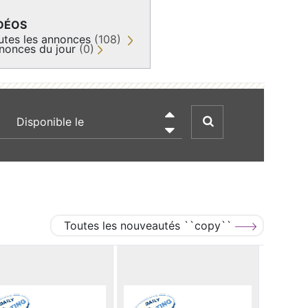
DÉOS
utes les annonces
(108)
nonces du jour
(0)
recherche par date

Toutes les nouveautés ``copy``