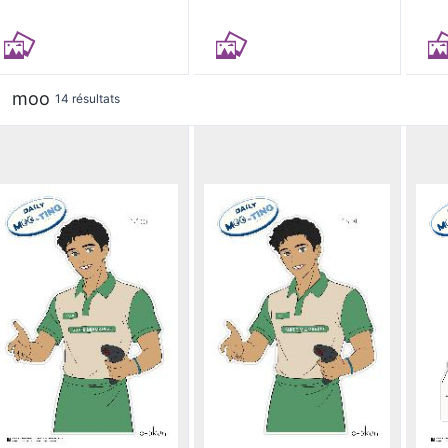
moo
14 résultats