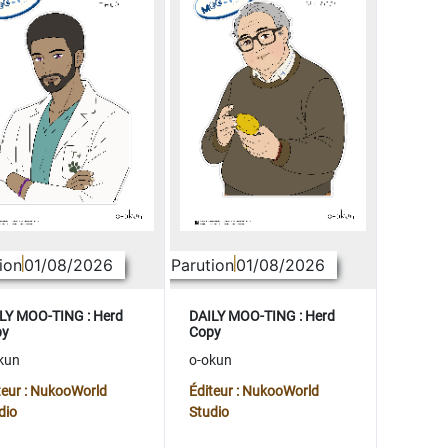
ion
01/08/2026
Parution
01/08/2026
LY MOO-TING : Herd
DAILY MOO-TING : Herd
py
Copy
kun
o-okun
teur : NukooWorld
Éditeur : NukooWorld
dio
Studio