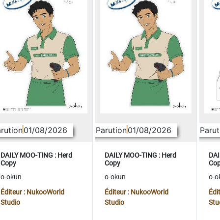
rution
01/08/2026
Parution
01/08/2026
Parut
DAILY MOO-TING : Herd
DAILY MOO-TING : Herd
DAI
Copy
Copy
Co
o-okun
o-okun
o-o
Éditeur : NukooWorld
Éditeur : NukooWorld
Édi
Studio
Studio
Stu