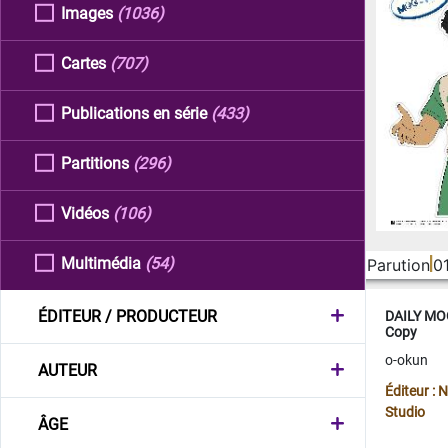
Images
(1036)
Cartes
(707)
Publications en série
(433)
Partitions
(296)
Vidéos
(106)
Multimédia
(54)
Parution
0
ÉDITEUR / PRODUCTEUR
DAILY MOO
Copy
o-okun
AUTEUR
Éditeur :
Studio
ÂGE