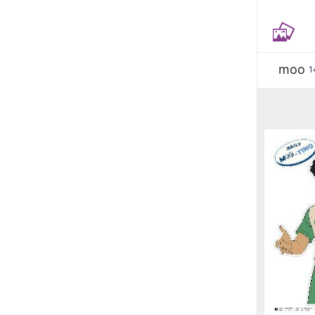
moo
1