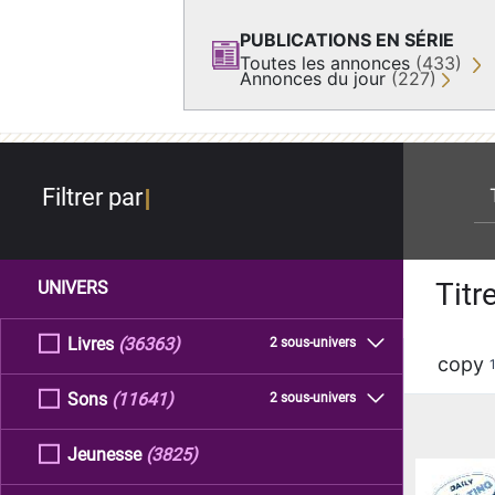
PUBLICATIONS EN SÉRIE
Toutes les annonces
(433)
Annonces du jour
(227)
re
Filtrer par
Titr
UNIVERS
Livres
(36363)
2 sous-univers
copy
Sons
(11641)
2 sous-univers
Jeunesse
(3825)