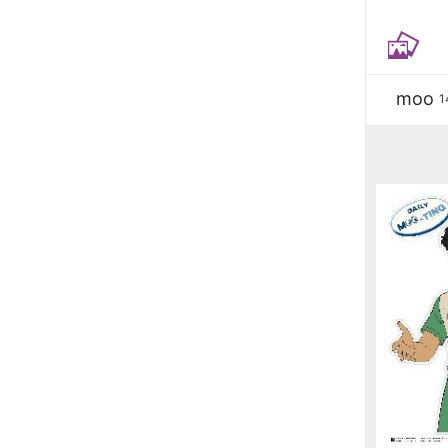
moo
1