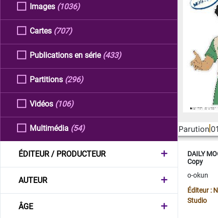
Images
(1036)
Cartes
(707)
Publications en série
(433)
Partitions
(296)
Vidéos
(106)
Multimédia
(54)
Parution
0
ÉDITEUR / PRODUCTEUR
DAILY MOO
Copy
o-okun
AUTEUR
Éditeur :
Studio
ÂGE