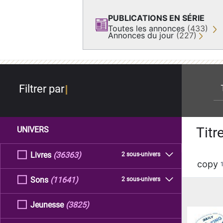
PUBLICATIONS EN SÉRIE
Toutes les annonces
(433)
Annonces du jour
(227)
re
Filtrer par
Titr
UNIVERS
Livres
(36363)
2 sous-univers
copy
Sons
(11641)
2 sous-univers
Jeunesse
(3825)