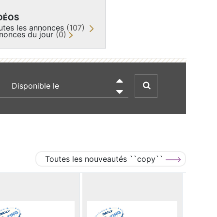
DÉOS
utes les annonces
(107)
nonces du jour
(0)
recherche par date

Toutes les nouveautés ``copy``