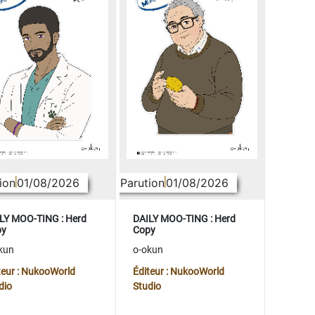
ion
01/08/2026
Parution
01/08/2026
LY MOO-TING : Herd
DAILY MOO-TING : Herd
py
Copy
kun
o-okun
teur : NukooWorld
Éditeur : NukooWorld
dio
Studio