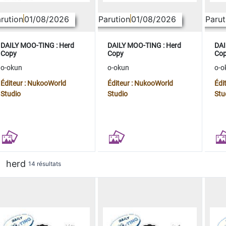
rution
01/08/2026
Parution
01/08/2026
Parut
DAILY MOO-TING : Herd
DAILY MOO-TING : Herd
DAI
Copy
Copy
Co
o-okun
o-okun
o-o
Éditeur : NukooWorld
Éditeur : NukooWorld
Édi
Studio
Studio
Stu
herd
14 résultats