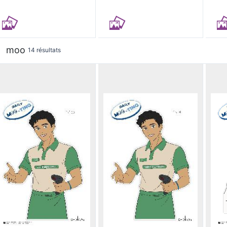
moo
14 résultats