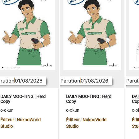
rution
01/08/2026
Parution
01/08/2026
Parut
DAILY MOO-TING : Herd
DAILY MOO-TING : Herd
DAI
Copy
Copy
Co
o-okun
o-okun
o-o
Éditeur : NukooWorld
Éditeur : NukooWorld
Édi
Studio
Studio
Stu