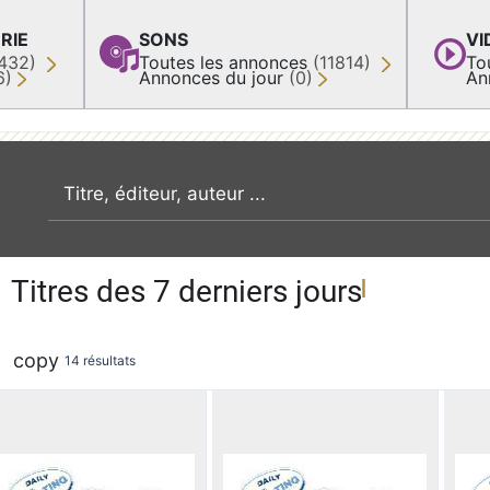
RIE
SONS
VI
432)
Toutes les annonces
(11814)
To
6)
Annonces du jour
(0)
An
recherche par mot clé
Titres des 7 derniers jours
copy
14 résultats