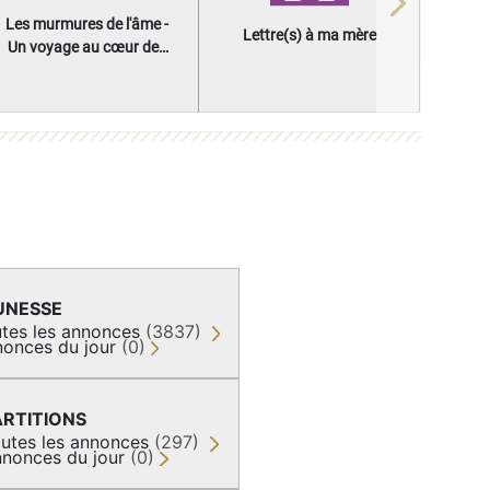
Next
Les murmures de l'âme -
Lettre(s) à ma mère
Un voyage au cœur des
questions qui façonnent
une vie
UNESSE
tes les annonces
(3837)
onces du jour
(0)
ARTITIONS
utes les annonces
(297)
nonces du jour
(0)