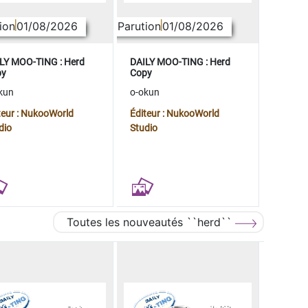
ion
01/08/2026
Parution
01/08/2026
LY MOO-TING : Herd
DAILY MOO-TING : Herd
py
Copy
kun
o-okun
teur : NukooWorld
Éditeur : NukooWorld
dio
Studio
Toutes les nouveautés ``herd``