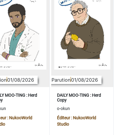
ion
01/08/2026
Parution
01/08/2026
LY MOO-TING : Herd
DAILY MOO-TING : Herd
py
Copy
kun
o-okun
teur : NukooWorld
Éditeur : NukooWorld
dio
Studio