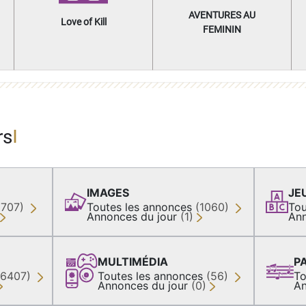
AVENTURES AU
Love of Kill
FEMININ
rs
IMAGES
JE
(707)
Toutes les annonces
(1060)
Tou
Annonces du jour
(1)
Ann
MULTIMÉDIA
P
36407)
Toutes les annonces
(56)
To
Annonces du jour
(0)
An