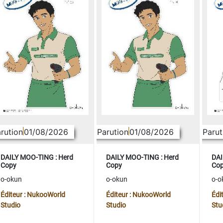
rution
01/08/2026
Parution
01/08/2026
Parut
DAILY MOO-TING : Herd
DAILY MOO-TING : Herd
DAI
Copy
Copy
Co
o-okun
o-okun
o-o
Éditeur : NukooWorld
Éditeur : NukooWorld
Édi
Studio
Studio
Stu