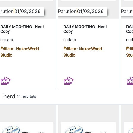
rution
01/08/2026
Parution
01/08/2026
Parut
DAILY MOO-TING : Herd
DAILY MOO-TING : Herd
DAI
Copy
Copy
Co
o-okun
o-okun
o-o
Éditeur : NukooWorld
Éditeur : NukooWorld
Édi
Studio
Studio
Stu
herd
14 résultats