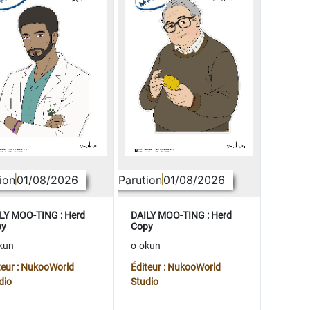
ion
01/08/2026
Parution
01/08/2026
LY MOO-TING : Herd
DAILY MOO-TING : Herd
py
Copy
kun
o-okun
teur : NukooWorld
Éditeur : NukooWorld
dio
Studio