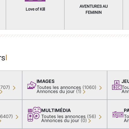
AVENTURES AU
Love of Kill
FEMININ
rs
IMAGES
JE
(707)
Toutes les annonces
(1060)
Tou
Annonces du jour
(1)
Ann
MULTIMÉDIA
P
36407)
Toutes les annonces
(56)
To
Annonces du jour
(0)
An