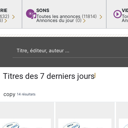
RIE
SONS
VI
432)
Toutes les annonces
(11814)
To
6)
Annonces du jour
(0)
An
recherche par mot clé
Titres des 7 derniers jours
copy
14 résultats