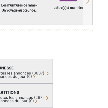
Next
Les murmures de l'âme -
Lettre(s) à ma mère
Un voyage au cœur des
questions qui façonnent
une vie
UNESSE
tes les annonces
(3837)
onces du jour
(0)
ARTITIONS
utes les annonces
(297)
nonces du jour
(0)