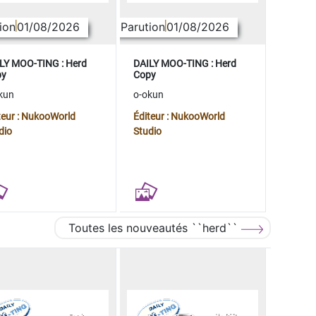
ion
01/08/2026
Parution
01/08/2026
LY MOO-TING : Herd
DAILY MOO-TING : Herd
py
Copy
kun
o-okun
teur : NukooWorld
Éditeur : NukooWorld
dio
Studio
Toutes les nouveautés ``herd``