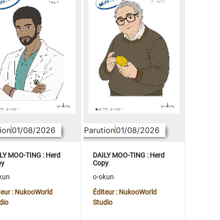
ion
01/08/2026
Parution
01/08/2026
LY MOO-TING : Herd
DAILY MOO-TING : Herd
py
Copy
kun
o-okun
teur : NukooWorld
Éditeur : NukooWorld
dio
Studio