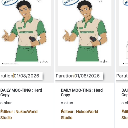
rution
01/08/2026
Parution
01/08/2026
Parut
DAILY MOO-TING : Herd
DAILY MOO-TING : Herd
DAI
Copy
Copy
Co
o-okun
o-okun
o-o
Éditeur : NukooWorld
Éditeur : NukooWorld
Édi
Studio
Studio
Stu