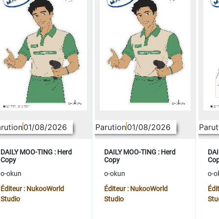
rution
01/08/2026
Parution
01/08/2026
Parut
DAILY MOO-TING : Herd
DAILY MOO-TING : Herd
DAI
Copy
Copy
Co
o-okun
o-okun
o-o
Éditeur : NukooWorld
Éditeur : NukooWorld
Édi
Studio
Studio
Stu