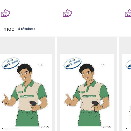
moo
14 résultats