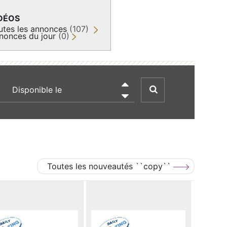
DÉOS
utes les annonces
(107)
nonces du jour
(0)
recherche par date

Toutes les nouveautés ``copy``