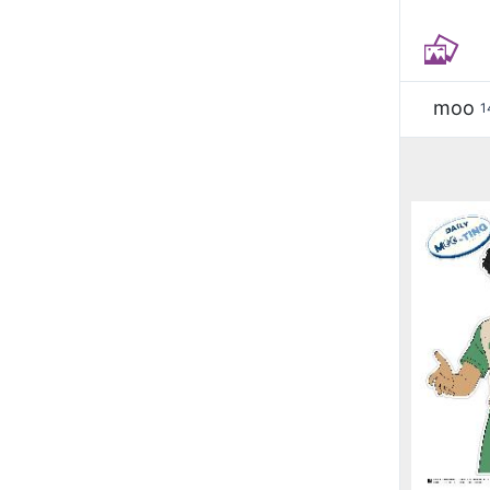
moo
1