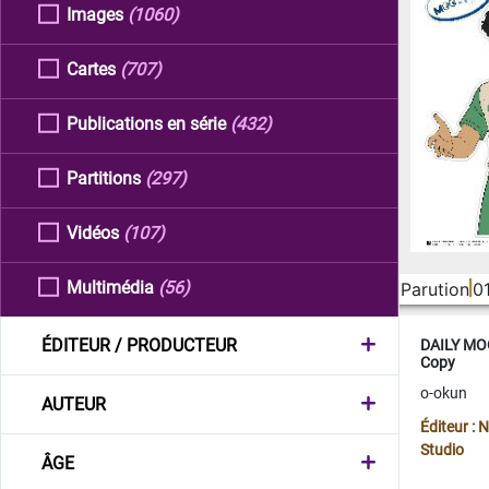
Images
(1060)
Cartes
(707)
Publications en série
(432)
Partitions
(297)
Vidéos
(107)
Multimédia
(56)
Parution
0
ÉDITEUR / PRODUCTEUR
DAILY MOO
Copy
o-okun
AUTEUR
Éditeur :
Studio
ÂGE