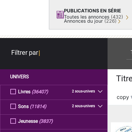
PUBLICATIONS EN SÉRIE
Toutes les annonces
(432)
Annonces du jour
(226)
re
Filtrer par
Titr
UNIVERS
Livres
(36407)
2 sous-univers
copy
Sons
(11814)
2 sous-univers
Jeunesse
(3837)