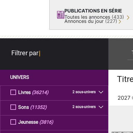
PUBLICATIONS EN SÉRIE
Toutes les annonces
(433)
Annonces du jour
(227)
re
Filtrer par
Titr
UNIVERS
Livres
(36214)
2 sous-univers
2027
Sons
(11352)
2 sous-univers
Jeunesse
(3816)