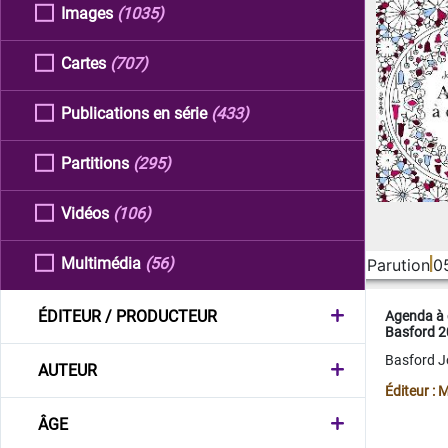
Images
(1035)
Cartes
(707)
Publications en série
(433)
Partitions
(295)
Vidéos
(106)
Multimédia
(56)
Parution
0
ÉDITEUR / PRODUCTEUR
Agenda à 
Basford 
Basford 
AUTEUR
Éditeur :
ÂGE