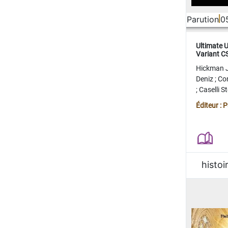
Parution
0
Ultimate 
Variant 
FERME
Hickman 
Deniz
;
Co
;
Caselli 
Juan
;
Mo
Éditeur : 
histoi