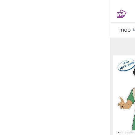
moo
1