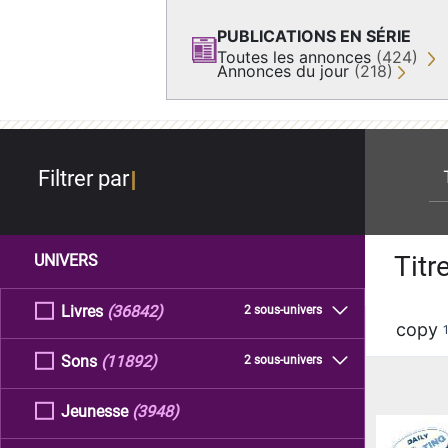
PUBLICATIONS EN SÉRIE
Toutes les annonces
(424)
Annonces du jour
(218)
re
Filtrer par
Titr
UNIVERS
Livres
(36842)
2 sous-univers
copy
Sons
(11892)
2 sous-univers
Jeunesse
(3948)