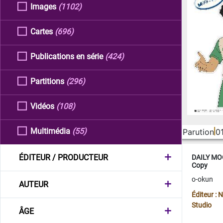
Images
(1102)
Cartes
(696)
Publications en série
(424)
Partitions
(296)
Vidéos
(108)
Multimédia
(55)
Parution
0
ÉDITEUR / PRODUCTEUR
DAILY MOO
Copy
o-okun
AUTEUR
Éditeur :
Studio
ÂGE