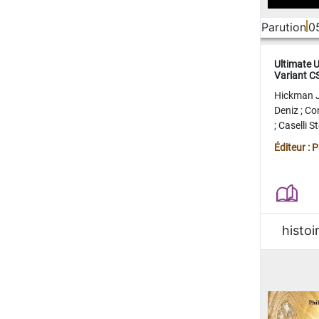
Parution
0
Ultimate 
Variant 
FERME
Hickman 
Deniz
;
Co
;
Caselli 
Juan
;
Mo
Éditeur : 
histoi