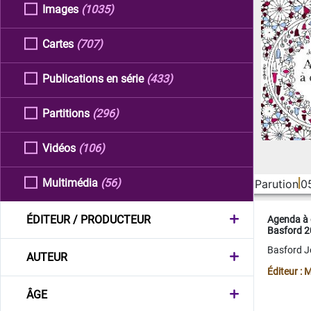
Images
(1035)
Cartes
(707)
Publications en série
(433)
Partitions
(296)
Vidéos
(106)
Multimédia
(56)
Parution
0
ÉDITEUR / PRODUCTEUR
Agenda à 
Basford 
Basford 
AUTEUR
Éditeur :
ÂGE