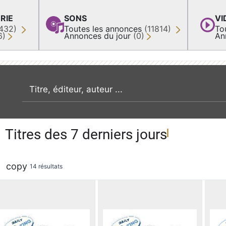
RIE
SONS
VI
432)
Toutes les annonces
(11814)
To
6)
Annonces du jour
(0)
An
recherche par mot clé
Titres des 7 derniers jours
copy
14 résultats