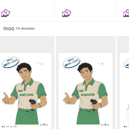
moo
14 résultats