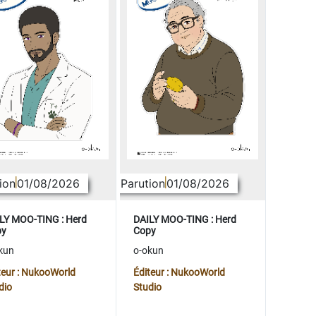
ion
01/08/2026
Parution
01/08/2026
LY MOO-TING : Herd
DAILY MOO-TING : Herd
py
Copy
kun
o-okun
teur : NukooWorld
Éditeur : NukooWorld
dio
Studio