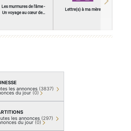
Next
Les murmures de l'âme -
Lettre(s) à ma mère
Un voyage au cœur des
questions qui façonnent
une vie
UNESSE
tes les annonces
(3837)
onces du jour
(0)
ARTITIONS
utes les annonces
(297)
nonces du jour
(0)