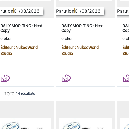
rution
01/08/2026
Parution
01/08/2026
Parut
DAILY MOO-TING : Herd
DAILY MOO-TING : Herd
DAI
Copy
Copy
Co
o-okun
o-okun
o-o
Éditeur : NukooWorld
Éditeur : NukooWorld
Édi
Studio
Studio
Stu
herd
14 résultats