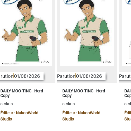
rution
01/08/2026
Parution
01/08/2026
Parut
DAILY MOO-TING : Herd
DAILY MOO-TING : Herd
DAI
Copy
Copy
Co
o-okun
o-okun
o-o
Éditeur : NukooWorld
Éditeur : NukooWorld
Édi
Studio
Studio
Stu