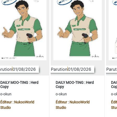
rution
01/08/2026
Parution
01/08/2026
Parut
DAILY MOO-TING : Herd
DAILY MOO-TING : Herd
DAI
Copy
Copy
Co
o-okun
o-okun
o-o
Éditeur : NukooWorld
Éditeur : NukooWorld
Édi
Studio
Studio
Stu