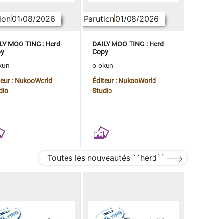
ion
01/08/2026
Parution
01/08/2026
LY MOO-TING : Herd
DAILY MOO-TING : Herd
py
Copy
kun
o-okun
teur : NukooWorld
Éditeur : NukooWorld
dio
Studio
Toutes les nouveautés ``herd``