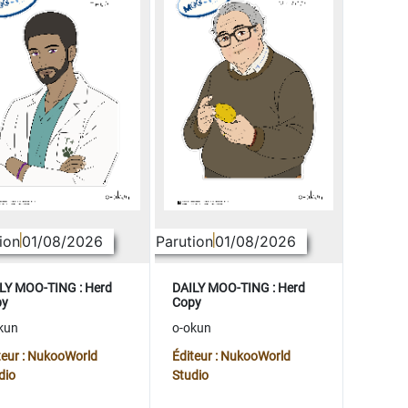
ion
01/08/2026
Parution
01/08/2026
LY MOO-TING : Herd
DAILY MOO-TING : Herd
py
Copy
kun
o-okun
teur : NukooWorld
Éditeur : NukooWorld
dio
Studio