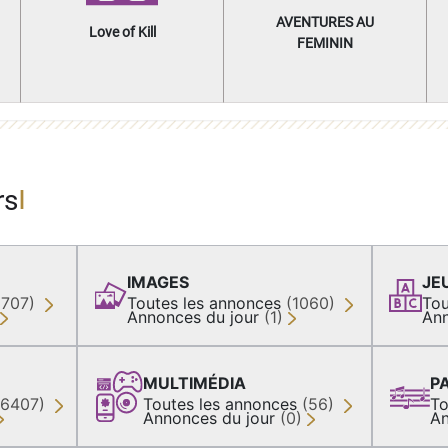
AVENTURES AU
Love of Kill
FEMININ
rs
IMAGES
JE
(707)
Toutes les annonces
(1060)
Tou
Annonces du jour
(1)
Ann
MULTIMÉDIA
P
36407)
Toutes les annonces
(56)
To
Annonces du jour
(0)
An