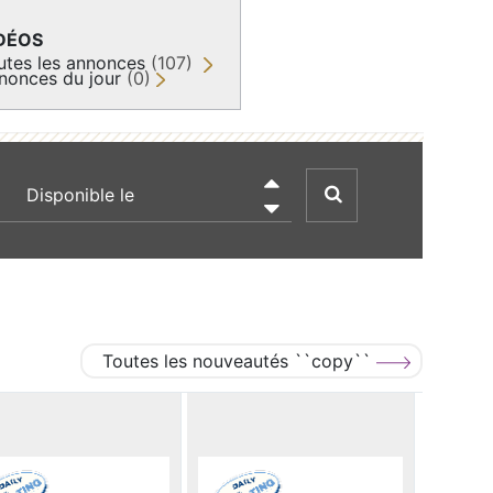
DÉOS
utes les annonces
(107)
nonces du jour
(0)
recherche par date

Toutes les nouveautés ``copy``