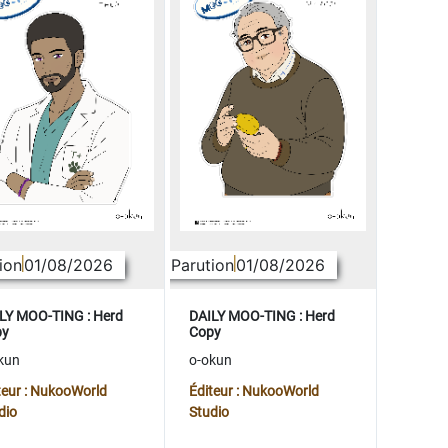
ion
01/08/2026
Parution
01/08/2026
LY MOO-TING : Herd
DAILY MOO-TING : Herd
py
Copy
kun
o-okun
teur : NukooWorld
Éditeur : NukooWorld
dio
Studio