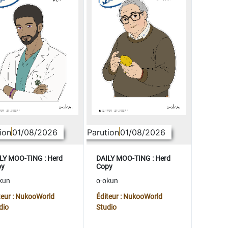
ion
01/08/2026
Parution
01/08/2026
LY MOO-TING : Herd
DAILY MOO-TING : Herd
py
Copy
kun
o-okun
teur : NukooWorld
Éditeur : NukooWorld
dio
Studio