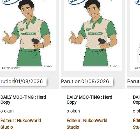
rution
01/08/2026
Parution
01/08/2026
Parut
DAILY MOO-TING : Herd
DAILY MOO-TING : Herd
DAI
Copy
Copy
Co
o-okun
o-okun
o-o
Éditeur : NukooWorld
Éditeur : NukooWorld
Édi
Studio
Studio
Stu