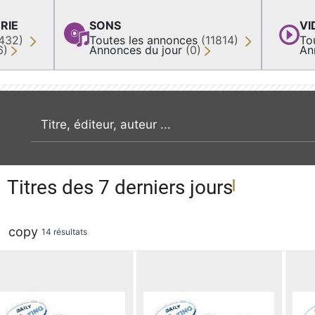
RIE
SONS
VI
432)
Toutes les annonces
(11814)
To
6)
Annonces du jour
(0)
An
recherche par mot clé
Titres des 7 derniers jours
copy
14 résultats