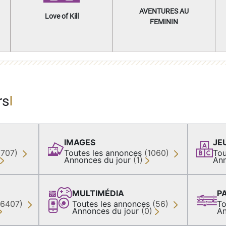
AVENTURES AU
Love of Kill
FEMININ
rs
IMAGES
JE
(707)
Toutes les annonces
(1060)
Tou
Annonces du jour
(1)
Ann
MULTIMÉDIA
P
36407)
Toutes les annonces
(56)
To
Annonces du jour
(0)
An