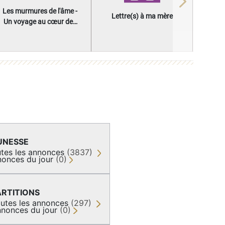
Next
Les murmures de l'âme -
Lettre(s) à ma mère
Un voyage au cœur des
questions qui façonnent
une vie
UNESSE
tes les annonces
(3837)
onces du jour
(0)
ARTITIONS
utes les annonces
(297)
nonces du jour
(0)