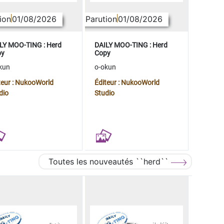
ion
01/08/2026
Parution
01/08/2026
LY MOO-TING : Herd
DAILY MOO-TING : Herd
py
Copy
kun
o-okun
teur : NukooWorld
Éditeur : NukooWorld
dio
Studio
Toutes les nouveautés ``herd``