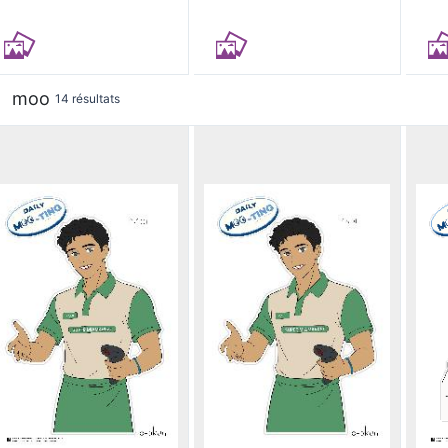
moo
14 résultats