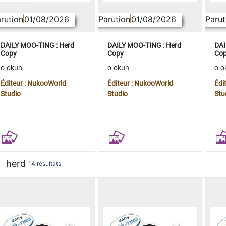
rution
01/08/2026
Parution
01/08/2026
Parut
DAILY MOO-TING : Herd
DAILY MOO-TING : Herd
DAI
Copy
Copy
Co
o-okun
o-okun
o-o
Éditeur : NukooWorld
Éditeur : NukooWorld
Édi
Studio
Studio
Stu
herd
14 résultats