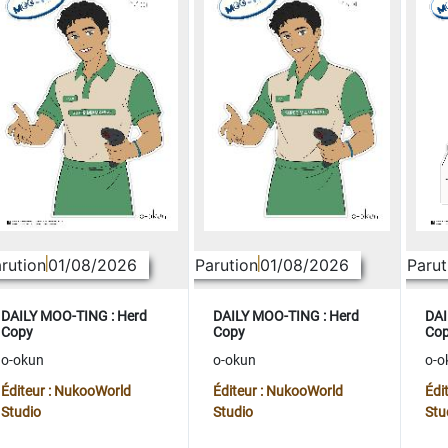
rution
01/08/2026
Parution
01/08/2026
Parut
DAILY MOO-TING : Herd
DAILY MOO-TING : Herd
DAI
Copy
Copy
Co
o-okun
o-okun
o-o
Éditeur : NukooWorld
Éditeur : NukooWorld
Édi
Studio
Studio
Stu