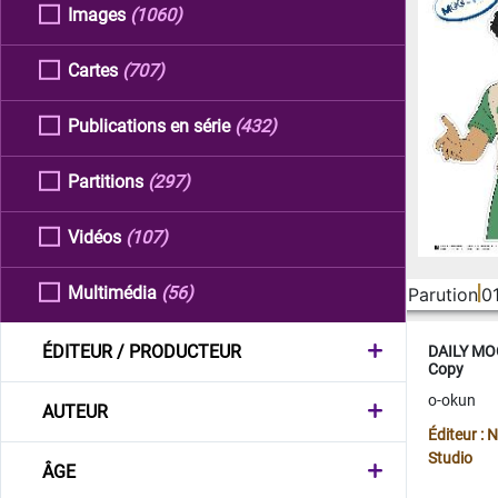
Images
(1060)
Cartes
(707)
Publications en série
(432)
Partitions
(297)
Vidéos
(107)
Multimédia
(56)
Parution
0
ÉDITEUR / PRODUCTEUR
DAILY MOO
Copy
o-okun
AUTEUR
Éditeur :
Studio
ÂGE