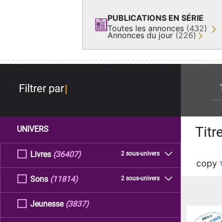
PUBLICATIONS EN SÉRIE
Toutes les annonces
(432)
Annonces du jour
(226)
re
Filtrer par
Titr
UNIVERS
Livres
(36407)
2 sous-univers
copy
Sons
(11814)
2 sous-univers
Jeunesse
(3837)