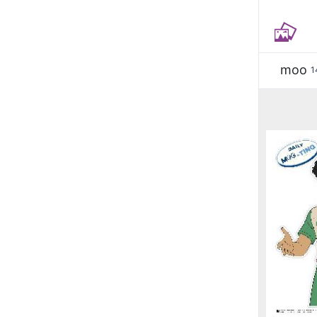
moo
1