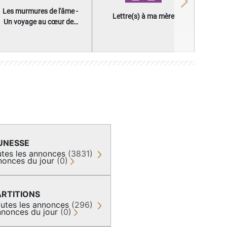
Next
Les murmures de l'âme -
Lettre(s) à ma mère
Un voyage au cœur des
questions qui façonnent
une vie
UNESSE
tes les annonces
(3831)
nonces du jour
(0)
ARTITIONS
utes les annonces
(296)
nonces du jour
(0)