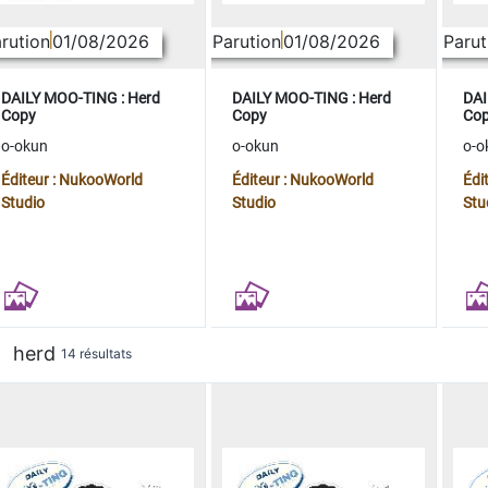
rution
01/08/2026
Parution
01/08/2026
Parut
DAILY MOO-TING : Herd
DAILY MOO-TING : Herd
DAI
Copy
Copy
Co
o-okun
o-okun
o-o
Éditeur : NukooWorld
Éditeur : NukooWorld
Édi
Studio
Studio
Stu
herd
14 résultats