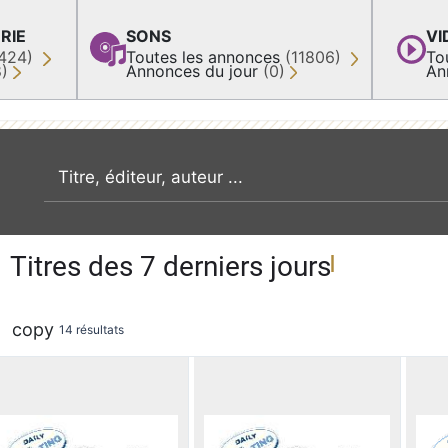
RIE
SONS
VI
424)
Toutes les annonces
(11806)
To
8)
Annonces du jour
(0)
An
recherche par mot clé
Titres des 7 derniers jours
copy
14 résultats