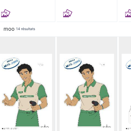
moo
14 résultats