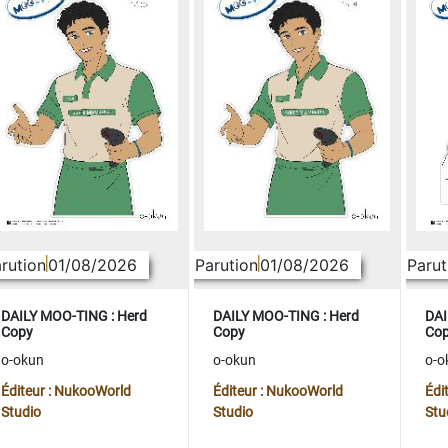
rution
01/08/2026
Parution
01/08/2026
Parut
DAILY MOO-TING : Herd
DAILY MOO-TING : Herd
DAI
Copy
Copy
Co
o-okun
o-okun
o-o
Éditeur : NukooWorld
Éditeur : NukooWorld
Édi
Studio
Studio
Stu