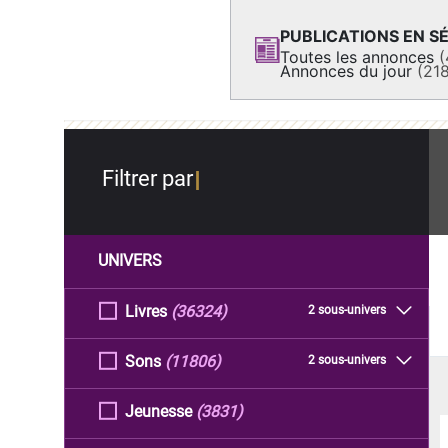
PUBLICATIONS EN SÉ
Toutes les annonces
(
Annonces du jour
(21
Filtrer par
UNIVERS
Livres
(36324)
2 sous-univers
Sons
(11806)
2 sous-univers
Jeunesse
(3831)