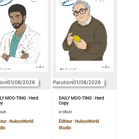
ion
01/08/2026
Parution
01/08/2026
LY MOO-TING : Herd
DAILY MOO-TING : Herd
py
Copy
kun
o-okun
teur : NukooWorld
Éditeur : NukooWorld
dio
Studio