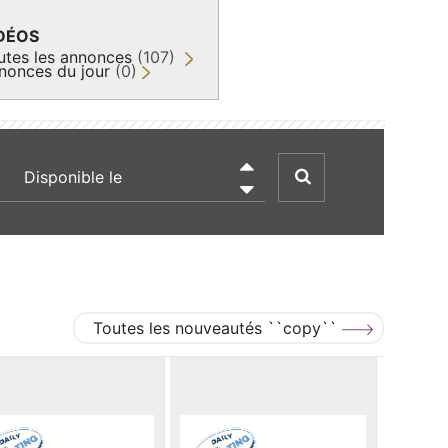
DÉOS
utes les annonces
(107)
nonces du jour
(0)
recherche par date

Toutes les nouveautés ``copy``