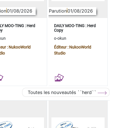
ion
01/08/2026
Parution
01/08/2026
LY MOO-TING : Herd
DAILY MOO-TING : Herd
py
Copy
kun
o-okun
teur : NukooWorld
Éditeur : NukooWorld
dio
Studio
Toutes les nouveautés ``herd``