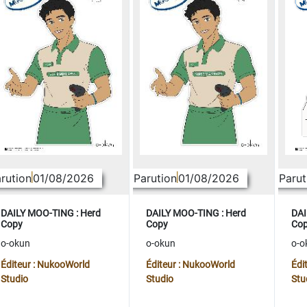
rution
01/08/2026
Parution
01/08/2026
Parut
DAILY MOO-TING : Herd
DAILY MOO-TING : Herd
DAI
Copy
Copy
Co
o-okun
o-okun
o-o
Éditeur : NukooWorld
Éditeur : NukooWorld
Édi
Studio
Studio
Stu