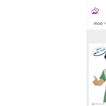
moo
1