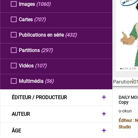
Images
(1060)
Cartes
(707)
Publications en série
(432)
Partitions
(297)
Vidéos
(107)
Multimédia
(56)
Parution
0
ÉDITEUR / PRODUCTEUR
DAILY MOO
Copy
o-okun
AUTEUR
Éditeur :
Studio
ÂGE