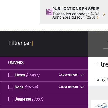
PUBLICATIONS EN SÉRIE
Toutes les annonces
(432)
Annonces du jour
(226)
re
Filtrer par
Titr
UNIVERS
Livres
(36407)
2 sous-univers
copy
Sons
(11814)
2 sous-univers
Jeunesse
(3837)