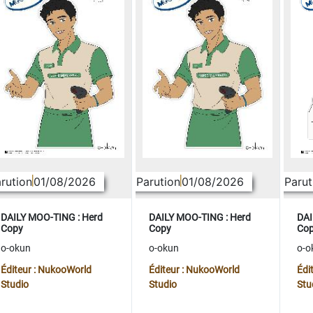
rution
01/08/2026
Parution
01/08/2026
Parut
DAILY MOO-TING : Herd
DAILY MOO-TING : Herd
DAI
Copy
Copy
Co
o-okun
o-okun
o-o
Éditeur : NukooWorld
Éditeur : NukooWorld
Édi
Studio
Studio
Stu