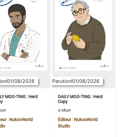
ion
01/08/2026
Parution
01/08/2026
LY MOO-TING : Herd
DAILY MOO-TING : Herd
py
Copy
kun
o-okun
teur : NukooWorld
Éditeur : NukooWorld
dio
Studio