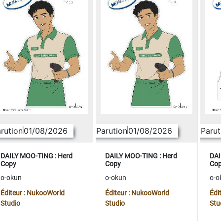
rution
01/08/2026
Parution
01/08/2026
Parut
DAILY MOO-TING : Herd
DAILY MOO-TING : Herd
DAI
Copy
Copy
Co
o-okun
o-okun
o-o
Éditeur : NukooWorld
Éditeur : NukooWorld
Édi
Studio
Studio
Stu