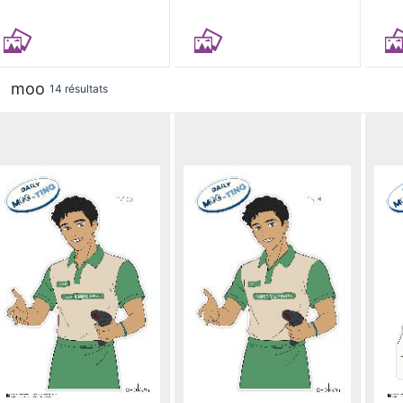
moo
14 résultats