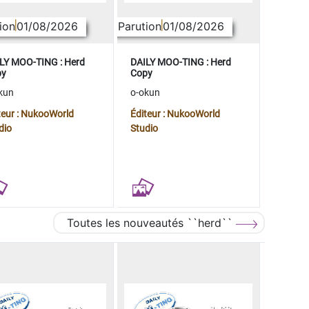
ion
01/08/2026
Parution
01/08/2026
LY MOO-TING : Herd
DAILY MOO-TING : Herd
py
Copy
kun
o-okun
teur : NukooWorld
Éditeur : NukooWorld
dio
Studio
Toutes les nouveautés ``herd``