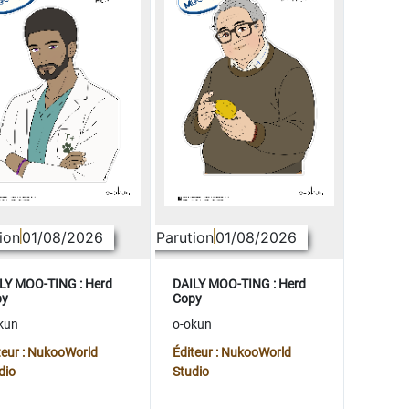
ion
01/08/2026
Parution
01/08/2026
LY MOO-TING : Herd
DAILY MOO-TING : Herd
py
Copy
kun
o-okun
teur : NukooWorld
Éditeur : NukooWorld
dio
Studio