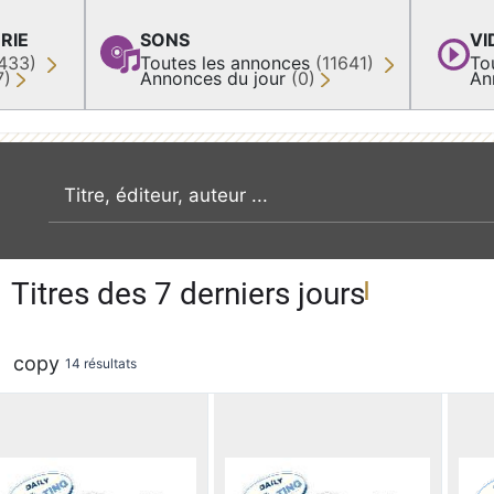
RIE
SONS
VI
433)
Toutes les annonces
(11641)
To
7)
Annonces du jour
(0)
An
recherche par mot clé
Titres des 7 derniers jours
copy
14 résultats