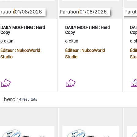
rution
01/08/2026
Parution
01/08/2026
Parut
DAILY MOO-TING : Herd
DAILY MOO-TING : Herd
DAI
Copy
Copy
Co
o-okun
o-okun
o-o
Éditeur : NukooWorld
Éditeur : NukooWorld
Édi
Studio
Studio
Stu
herd
14 résultats