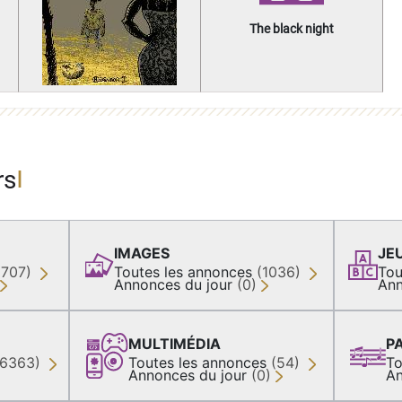
The black night
rs
IMAGES
JE
(707)
Toutes les annonces
(1036)
Tou
Annonces du jour
(0)
Ann
MULTIMÉDIA
P
36363)
Toutes les annonces
(54)
To
Annonces du jour
(0)
An