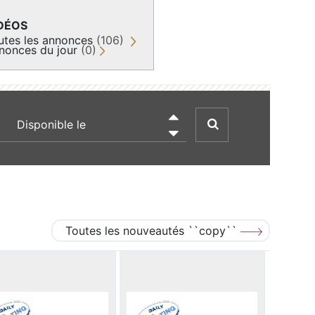
DÉOS
utes les annonces
(106)
nonces du jour
(0)
recherche par date

Toutes les nouveautés ``copy``