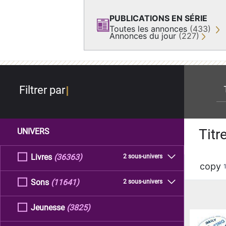
PUBLICATIONS EN SÉRIE
Toutes les annonces
(433)
Annonces du jour
(227)
re
Filtrer par
Titr
UNIVERS
Livres
(36363)
2 sous-univers
copy
Sons
(11641)
2 sous-univers
Jeunesse
(3825)