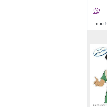
moo
1