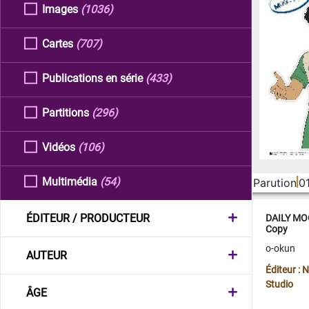
Images
(1036)
Cartes
(707)
Publications en série
(433)
Partitions
(296)
Vidéos
(106)
Multimédia
(54)
Parution
0
ÉDITEUR / PRODUCTEUR
DAILY MOO
Copy
o-okun
AUTEUR
Éditeur :
Studio
ÂGE