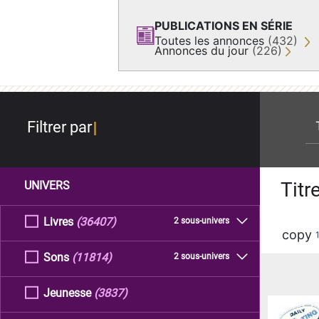
PUBLICATIONS EN SÉRIE
Toutes les annonces
(432)
Annonces du jour
(226)
re
Filtrer par
Titr
UNIVERS
Livres
(36407)
2 sous-univers
copy
Sons
(11814)
2 sous-univers
Jeunesse
(3837)