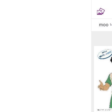
moo
1