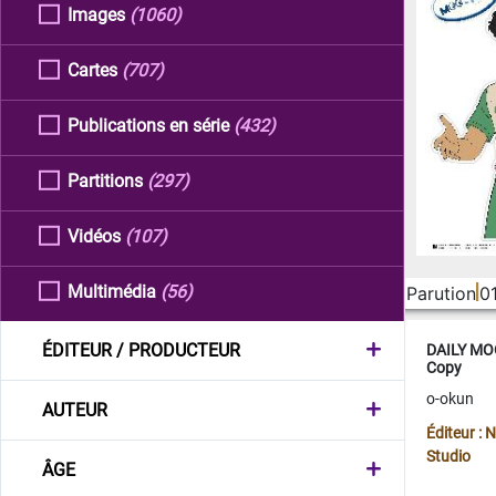
Images
(1060)
Cartes
(707)
Publications en série
(432)
Partitions
(297)
Vidéos
(107)
Multimédia
(56)
Parution
0
ÉDITEUR / PRODUCTEUR
DAILY MOO
Copy
o-okun
AUTEUR
Éditeur :
Studio
ÂGE