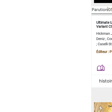
Parution
0
Ultimate 
Variant 
FERME
Hickman 
Deniz
;
Co
;
Caselli 
Juan
;
Mo
Éditeur : 
histoi