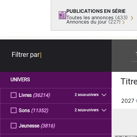
PUBLICATIONS EN SÉRIE
Toutes les annonces
(433)
Annonces du jour
(227)
re
Filtrer par
Titr
UNIVERS
Livres
(36214)
2 sous-univers
2027
Sons
(11352)
2 sous-univers
Jeunesse
(3816)