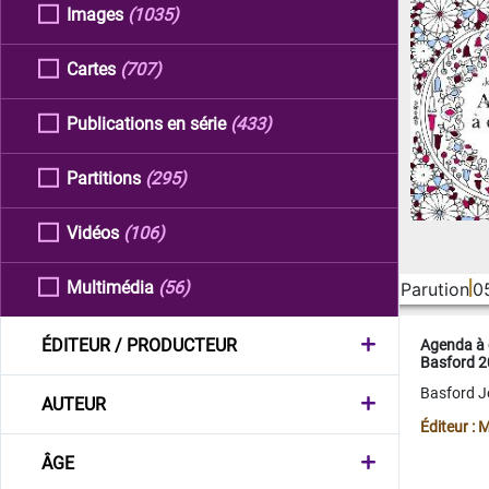
Images
(1035)
Cartes
(707)
Publications en série
(433)
Partitions
(295)
Vidéos
(106)
Multimédia
(56)
Parution
0
ÉDITEUR / PRODUCTEUR
Agenda à 
Basford 
Basford 
AUTEUR
Éditeur :
ÂGE