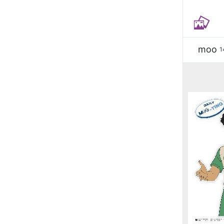
moo
1