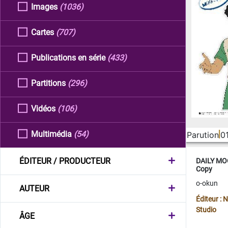
Images
(1036)
Cartes
(707)
Publications en série
(433)
Partitions
(296)
Vidéos
(106)
Multimédia
(54)
Parution
0
ÉDITEUR / PRODUCTEUR
DAILY MOO
Copy
o-okun
AUTEUR
Éditeur :
Studio
ÂGE