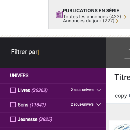
PUBLICATIONS EN SÉRIE
Toutes les annonces
(433)
Annonces du jour
(227)
re
Filtrer par
Titr
UNIVERS
Livres
(36363)
2 sous-univers
copy
Sons
(11641)
2 sous-univers
Jeunesse
(3825)