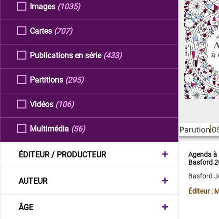
Images
(1035)
Cartes
(707)
Publications en série
(433)
Partitions
(295)
Vidéos
(106)
Multimédia
(56)
Parution
0
ÉDITEUR / PRODUCTEUR
Agenda à 
Basford 
Basford 
AUTEUR
Éditeur :
ÂGE