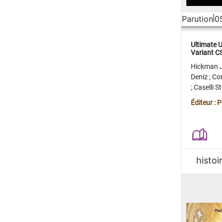
Parution
0
Ultimate 
Variant 
FERME
Hickman 
Deniz
;
Co
;
Caselli 
Juan
;
Mo
Éditeur : 
histoi