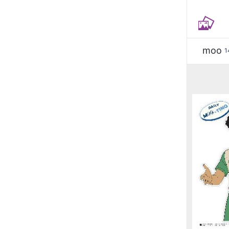
moo
1