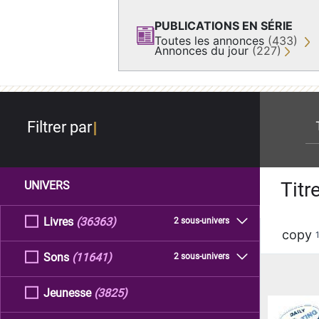
PUBLICATIONS EN SÉRIE
Toutes les annonces
(433)
Annonces du jour
(227)
re
Filtrer par
Titr
UNIVERS
Livres
(36363)
2 sous-univers
copy
Sons
(11641)
2 sous-univers
Jeunesse
(3825)