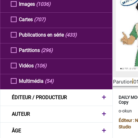
Images
(1036)
Cartes
(707)
Publications en série
(433)
Partitions
(296)
Vidéos
(106)
Multimédia
(54)
Parution
0
ÉDITEUR / PRODUCTEUR
DAILY MOO
Copy
o-okun
AUTEUR
Éditeur :
Studio
ÂGE