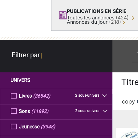
PUBLICATIONS EN SÉRIE
Toutes les annonces
(424)
Annonces du jour
(218)
re
Filtrer par
Titr
UNIVERS
Livres
(36842)
2 sous-univers
copy
Sons
(11892)
2 sous-univers
Jeunesse
(3948)