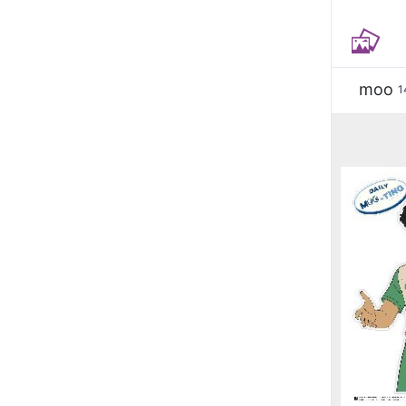
moo
1