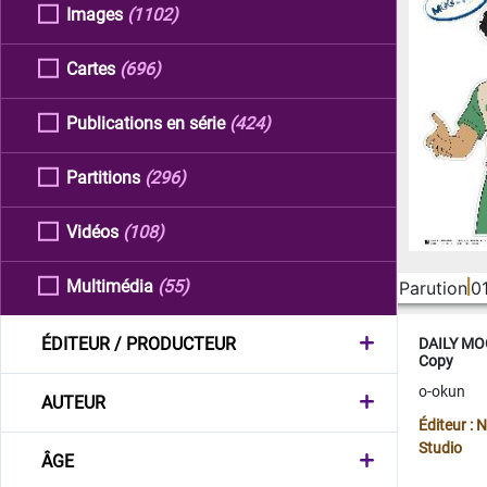
Images
(1102)
Cartes
(696)
Publications en série
(424)
Partitions
(296)
Vidéos
(108)
Multimédia
(55)
Parution
0
ÉDITEUR / PRODUCTEUR
DAILY MOO
Copy
o-okun
AUTEUR
Éditeur :
Studio
ÂGE