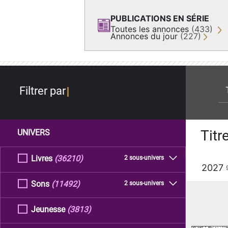
PUBLICATIONS EN SÉRIE
Toutes les annonces
(433)
Annonces du jour
(227)
re
Filtrer par
Titr
UNIVERS
Livres
(36210)
2 sous-univers
2027
Sons
(11492)
2 sous-univers
Jeunesse
(3813)