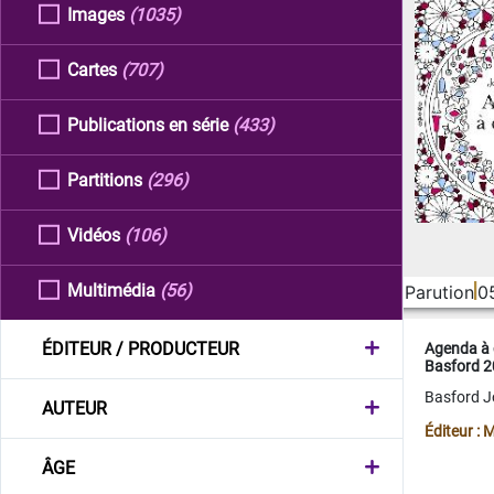
Images
(1035)
Cartes
(707)
Publications en série
(433)
Partitions
(296)
Vidéos
(106)
Multimédia
(56)
Parution
0
ÉDITEUR / PRODUCTEUR
Agenda à 
Basford 
Basford 
AUTEUR
Éditeur :
ÂGE