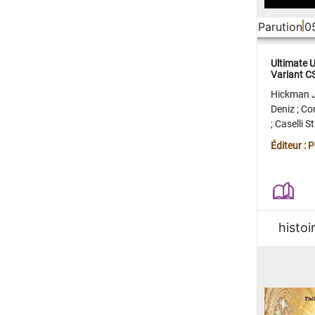
Parution
0
Ultimate 
Variant 
FERME
Hickman 
Deniz
;
Co
;
Caselli 
Juan
;
Mo
Éditeur : 
histoi