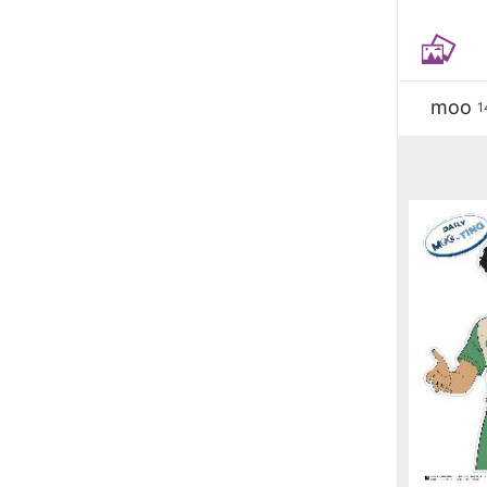
moo
1