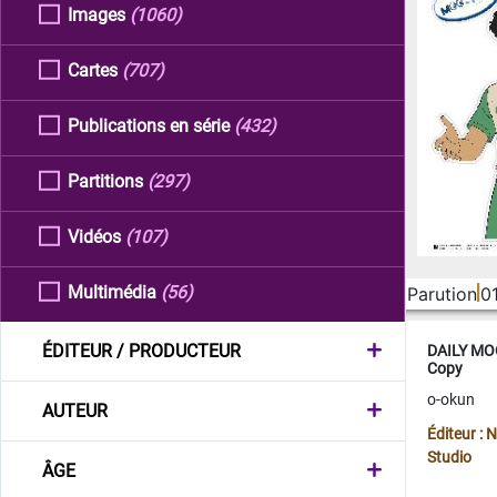
Images
(1060)
Cartes
(707)
Publications en série
(432)
Partitions
(297)
Vidéos
(107)
Multimédia
(56)
Parution
0
ÉDITEUR / PRODUCTEUR
DAILY MOO
Copy
o-okun
AUTEUR
Éditeur :
Studio
ÂGE