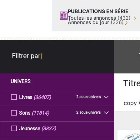
PUBLICATIONS EN SÉRIE
Toutes les annonces
(432)
Annonces du jour
(226)
re
Filtrer par
Titr
UNIVERS
Livres
(36407)
2 sous-univers
copy
Sons
(11814)
2 sous-univers
Jeunesse
(3837)